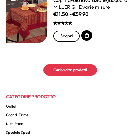
Copritavolo lavorazione jacquard
MILLERIGHE varie misure
€
11.50
-
€
59.90
Scopri
Carica altri prodotti
CATEGORIE PRODOTTO
Outlet
Grandi Firme
Nice Price
Speciale Sposi