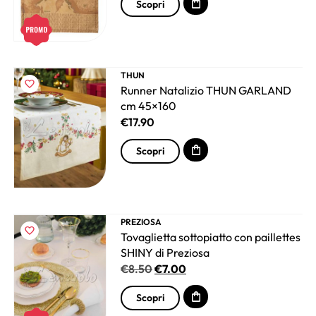
Scopri
THUN
Runner Natalizio THUN GARLAND
cm 45×160
€
17.90
Scopri
PREZIOSA
Tovaglietta sottopiatto con paillettes
SHINY di Preziosa
€
8.50
€
7.00
Scopri