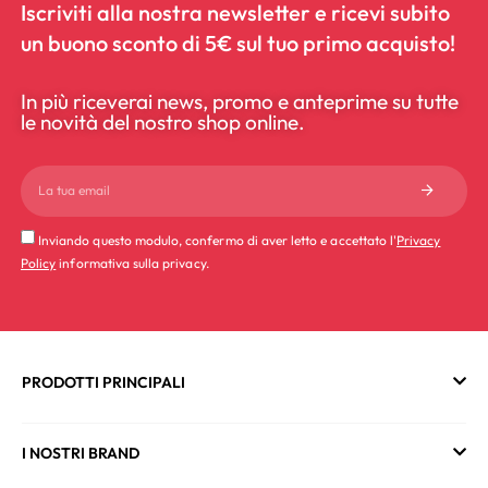
Iscriviti alla nostra newsletter e ricevi subito
un buono sconto di 5€ sul tuo primo acquisto!
In più riceverai news, promo e anteprime su tutte
le novità del nostro shop online.
Inviando questo modulo, confermo di aver letto e accettato l'
Privacy
Policy
informativa sulla privacy.
PRODOTTI PRINCIPALI
I NOSTRI BRAND