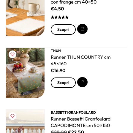
con frange cm 40×50
€
4.50
Scopri
THUN
Runner THUN COUNTRY cm
45×160
€
16.90
Scopri
BASSETTI GRANFOULARD
Runner Bassetti Granfoulard
CAPODIMONTE cm 50×150
€
29.00
€
22.50