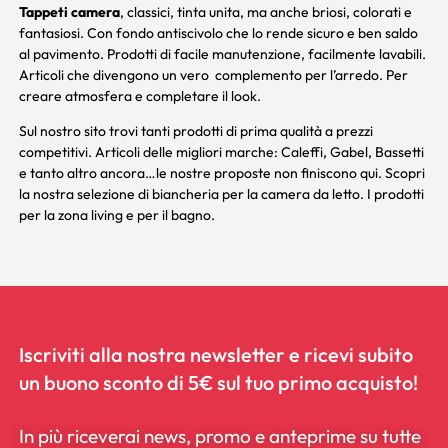
Tappeti camera
, classici, tinta unita, ma anche briosi, colorati e
fantasiosi. Con fondo antiscivolo che lo rende sicuro e ben saldo
al pavimento. Prodotti di facile manutenzione, facilmente lavabili.
Articoli che divengono un vero complemento per l’arredo. Per
creare atmosfera e completare il look.
Sul nostro sito trovi tanti prodotti di prima qualità a prezzi
competitivi. Articoli delle migliori marche: Caleffi, Gabel, Bassetti
e tanto altro ancora…le nostre proposte non finiscono qui. Scopri
la nostra selezione di
biancheria
per la camera da letto. I prodotti
per la zona
living
e per il
bagno
.
Iscriviti alla nostra newsletter e ricevi subito
un buono sconto di 5€ sul tuo primo acquisto!
In più riceverai news, promo e anteprime su tutte