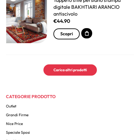
Tappeto stile persiano stampa
digitale BAKHTIARI ARANCIO
antiscivolo
€
44.90
Scopri
Carica altri prodotti
CATEGORIE PRODOTTO
Outlet
Grandi Firme
Nice Price
Speciale Sposi