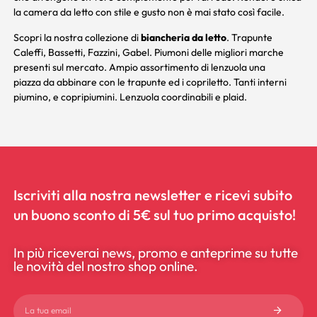
la camera da letto con stile e gusto non è mai stato così facile.
Scopri la nostra collezione di
biancheria da letto
. Trapunte
Caleffi
,
Bassetti
,
Fazzini
,
Gabel.
Piumoni delle migliori marche
presenti sul mercato. Ampio assortimento di
lenzuola una
piazza
da abbinare con le
trapunte
ed i
copriletto
. Tanti
interni
piumino
, e
copripiumini
.
Lenzuola coordinabili
e
plaid
.
Iscriviti alla nostra newsletter e ricevi subito
un buono sconto di 5€ sul tuo primo acquisto!
In più riceverai news, promo e anteprime su tutte
le novità del nostro shop online.