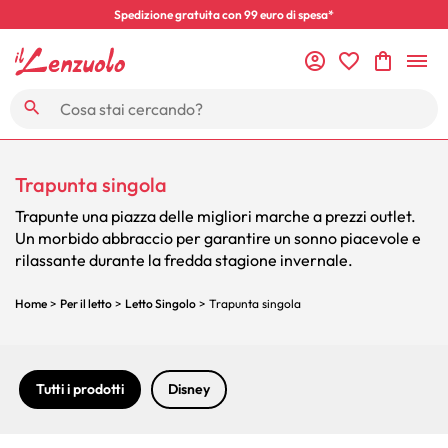
Spedizione gratuita con 99 euro di spesa*
Trapunta singola
Trapunte una piazza delle migliori marche a prezzi outlet.
U
n morbido abbraccio per garantire un sonno piacevole e
rilassante durante la fredda stagione invernale.
Home
>
Per il letto
>
Letto Singolo
> Trapunta singola
Tutti i prodotti
Disney