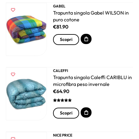
GABEL
Trapunta singola Gabel WILSON in
puro cotone
€
81.90
Scopri
CALEFFI
Trapunta singola Caleffi CARIBLU in
microfibra peso invernale
€
64.90
Scopri
NICE PRICE