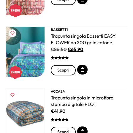
BASSETTI
Trapunta singola Bassetti EASY
FLOWER da 200 gr in cotone
€
86.50
€
65.90
Scopri
ACCA24
Trapunta singola in microfibra
stampa digitale PLOT
€
41.90
Scopri