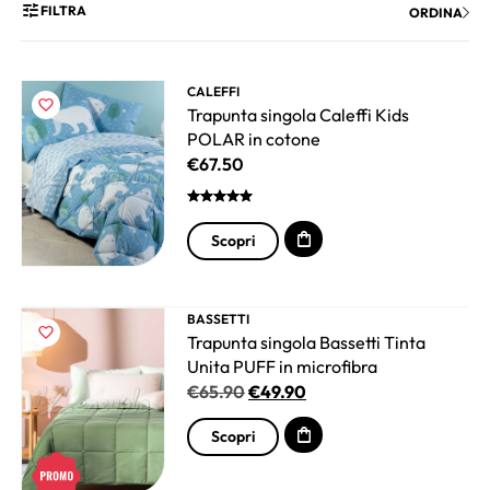
FILTRA
ORDINA
CALEFFI
Trapunta singola Caleffi Kids
POLAR in cotone
€
67.50
Scopri
BASSETTI
Trapunta singola Bassetti Tinta
Unita PUFF in microfibra
€
65.90
€
49.90
Scopri