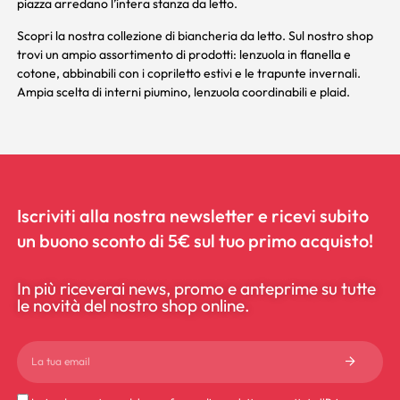
piazza arredano l’intera stanza da letto.
Scopri la nostra collezione di biancheria da letto. Sul nostro shop
trovi un ampio assortimento di prodotti:
lenzuola
in flanella e
cotone, abbinabili con i
copriletto
estivi e le
trapunte
invernali.
Ampia scelta di
interni piumino
,
lenzuola coordinabili
e
plaid
.
Iscriviti alla nostra newsletter e ricevi subito
un buono sconto di 5€ sul tuo primo acquisto!
In più riceverai news, promo e anteprime su tutte
le novità del nostro shop online.