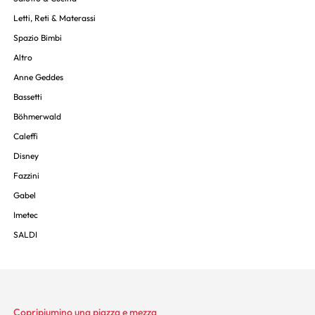
Letti, Reti & Materassi
Spazio Bimbi
Altro
Anne Geddes
Bassetti
Böhmerwald
Caleffi
Disney
Fazzini
Gabel
Imetec
SALDI
Copripiumino una piazza e mezza