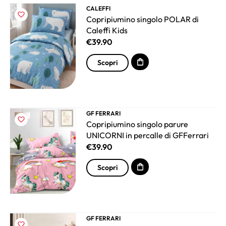
CALEFFI
Copripiumino singolo POLAR di
Caleffi Kids
€
39.90
Scopri
GF FERRARI
Copripiumino singolo parure
UNICORNI in percalle di GFFerrari
€
39.90
Scopri
GF FERRARI