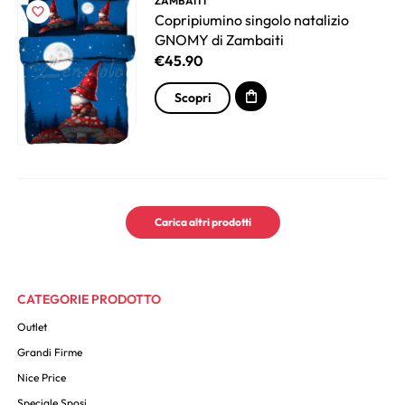
ZAMBAITI
Copripiumino singolo natalizio
GNOMY di Zambaiti
€
45.90
Scopri
Carica altri prodotti
CATEGORIE PRODOTTO
Outlet
Grandi Firme
Nice Price
Speciale Sposi