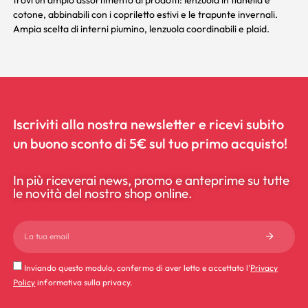
cotone, abbinabili con i
copriletto
estivi e le
trapunte
invernali.
Ampia scelta di
interni piumino
,
lenzuola coordinabili
e
plaid
.
Iscriviti alla nostra newsletter e ricevi subito
un buono sconto di 5€ sul tuo primo acquisto!
In più riceverai news, promo e anteprime su tutte
le novità del nostro shop online.
Inviando questo modulo, confermo di aver letto e accettato l'
Privacy
Policy
informativa sulla privacy.