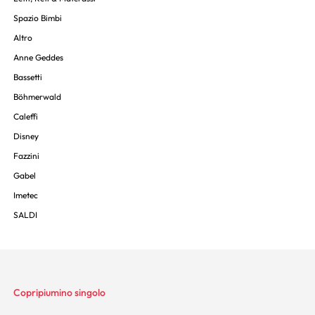
Spazio Bimbi
Altro
Anne Geddes
Bassetti
Böhmerwald
Caleffi
Disney
Fazzini
Gabel
Imetec
SALDI
Copripiumino singolo