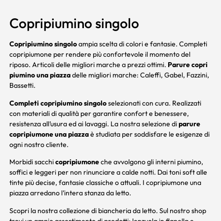
Copripiumino singolo
Copripiumino singolo
ampia scelta di colori e fantasie. Completi
copripiumone per rendere più confortevole il momento del
riposo. Articoli delle migliori marche a prezzi ottimi.
Parure copri
piumino una piazza
delle migliori marche:
Caleffi
,
Gabel
,
Fazzini
,
Bassetti
.
Completi copripiumino singolo
selezionati con cura. Realizzati
con materiali di qualità per garantire confort e benessere,
resistenza all’usura ed ai lavaggi. La nostra selezione di
parure
copripiumone una piazza
è studiata per soddisfare le esigenze di
ogni nostro cliente.
Morbidi sacchi
copripiumone
che avvolgono gli interni piumino,
soffici e leggeri per non rinunciare a calde notti. Dai toni soft alle
tinte più decise, fantasie classiche o attuali. I copripiumone una
piazza arredano l’intera stanza da letto.
Scopri la nostra collezione di biancheria da letto. Sul nostro shop
trovi un ampio assortimento di prodotti:
lenzuola
in flanella e