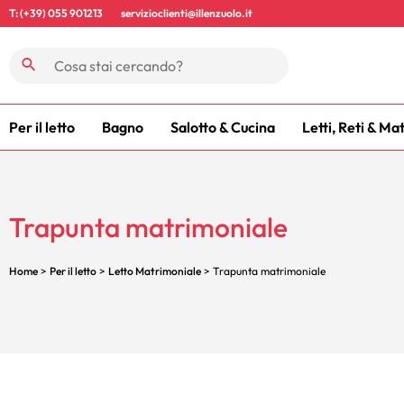
T: (+39) 055 901213
servizioclienti@illenzuolo.it
Per il letto
Bagno
Salotto & Cucina
Letti, Reti & Ma
Trapunta matrimoniale
Home
>
Per il letto
>
Letto Matrimoniale
> Trapunta matrimoniale