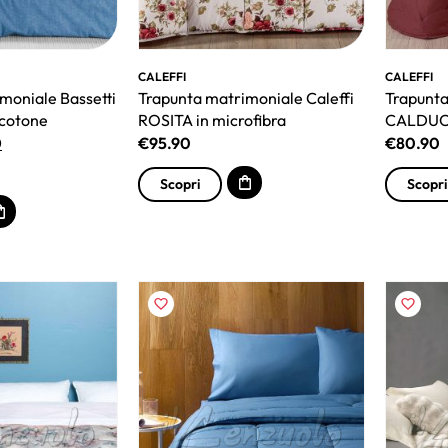
CALEFFI
CALEFFI
moniale Bassetti
Trapunta matrimoniale Caleffi
Trapunta
 cotone
ROSITA in microfibra
CALDUCC
0
€
95.90
€
80.90
Scopri
Scopri