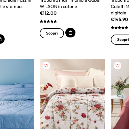
lle stampa
WILSON in cotone
Caleffi
digitale
€
112.00
€
145.90
Scopri
Scopri