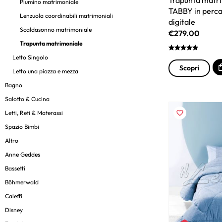
Piumino matrimoniale
TABBY in perca
Lenzuola coordinabili matrimoniali
digitale
Scaldasonno matrimoniale
€
279.00
Trapunta matrimoniale
Letto Singolo
Scopri
Letto una piazza e mezza
Bagno
Salotto & Cucina
Letti, Reti & Materassi
Spazio Bimbi
Altro
Anne Geddes
Bassetti
Böhmerwald
Caleffi
Disney