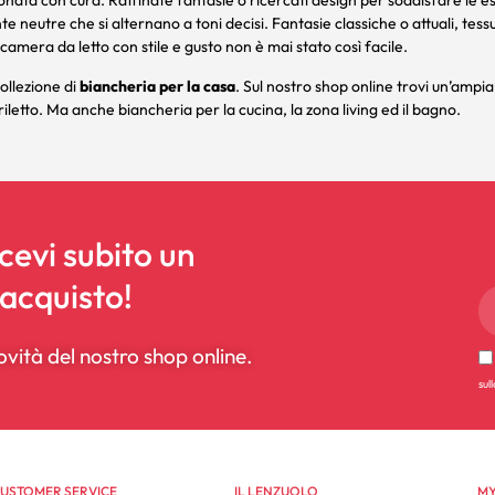
onata con cura. Raffinate fantasie o ricercati design per soddisfare le es
tinte neutre che si alternano a toni decisi. Fantasie classiche o attuali, 
camera da letto con stile e gusto non è mai stato così facile.
ollezione di
biancheria per la casa
. Sul nostro shop online trovi un’ampia
iletto
. Ma anche biancheria per la
cucina
, la
zona living
ed il
bagno
.
icevi subito un
 acquisto!
ovità del nostro shop online.
sul
USTOMER SERVICE
IL LENZUOLO
MY