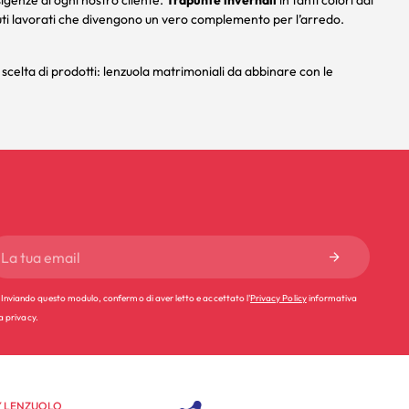
igenze di ogni nostro cliente.
Trapunte invernali
in tanti colori dai
tessuti lavorati che divengono un vero complemento per l’arredo.
 scelta di prodotti:
lenzuola matrimoniali
da abbinare con le
Inviando questo modulo, confermo di aver letto e accettato l'
Privacy Policy
informativa
la privacy.
 LENZUOLO