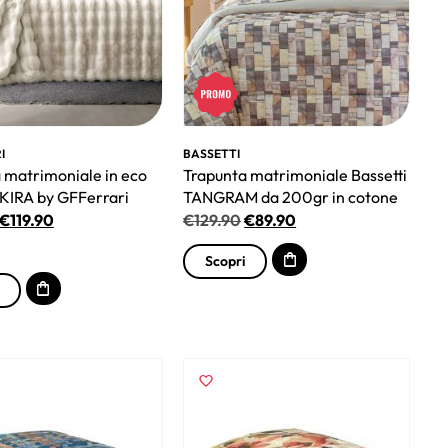
I
BASSETTI
 matrimoniale in eco
Trapunta matrimoniale Bassetti
a KIRA by GFFerrari
TANGRAM da 200gr in cotone
€
119.90
€
129.90
€
89.90
Scopri