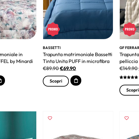
BASSETTI
GF FERRAR
moniale in
Trapunta matrimoniale Bassetti
Trapunta
FFEL by Minardi
Tinta Unita PUFF in microfibra
pellicci
€
89.90
€
69.90
€
149.90
Scopri
Scopri