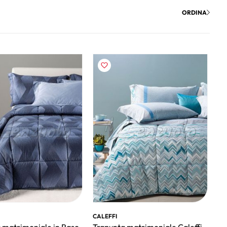
ORDINA
CALEFFI
 matrimoniale in Raso
Trapunta matrimoniale Caleffi