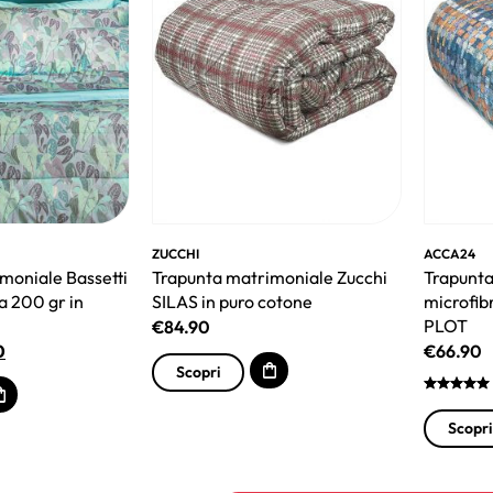
ZUCCHI
ACCA24
moniale Bassetti
Trapunta matrimoniale Zucchi
Trapunta
 200 gr in
SILAS in puro cotone
microfib
PLOT
€
84.90
0
€
66.90
Scopri
Scopri