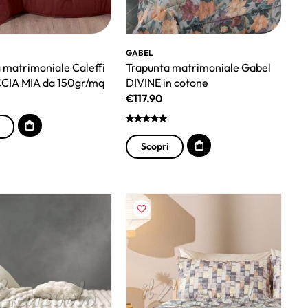
GABEL
 matrimoniale Caleffi
Trapunta matrimoniale Gabel
IA MIA da 150gr/mq
DIVINE in cotone
€
117.90
Scopri