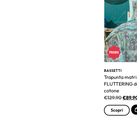
BASSETTI
Trapunta matri
FLUTTERING da
cotone
€
129.90
€
89.9
Scopri