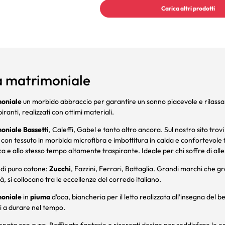
Carica altri prodotti
a matrimoniale
oniale
un morbido abbraccio per garantire un sonno piacevole e rilassa
iranti, realizzati con ottimi materiali.
oniale Bassetti
, Caleffi, Gabel e tanto altro ancora. Sul nostro sito trovi
con tessuto in morbida microfibra e imbottitura in calda e confortevole f
ica e allo stesso tempo altamente traspirante. Ideale per chi soffre di al
di puro cotone:
Zucchi
, Fazzini, Ferrari, Battaglia. Grandi marchi che gr
à, si collocano tra le eccellenze del corredo italiano.
oniale
in
piuma
d’oca, biancheria per il letto realizzata all’insegna d
ti a durare nel tempo.