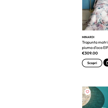
MINARDI
Trapunta matri
piuma d’oca EI
€
309.00
Scopri