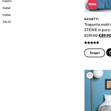
Fazzini
Gabel
Imetec
BASSETTI
SALDI
Trapunta matri
STEWE in puro
€
119.90
€
89.9
Scopri