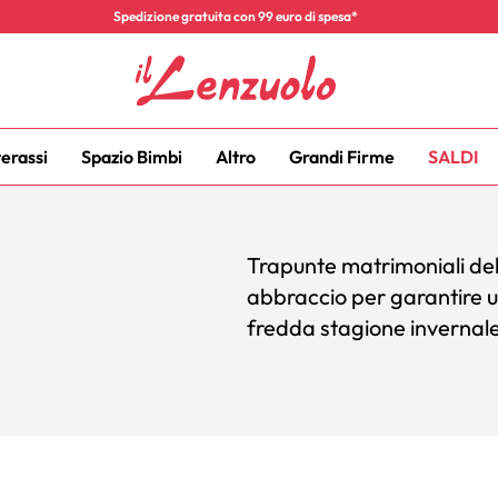
Spedizione gratuita con 99 euro di spesa*
terassi
Spazio Bimbi
Altro
Grandi Firme
SALDI
Trapunte matrimoniali dell
abbraccio per garantire u
fredda stagione invernale