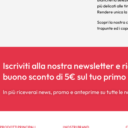
Biancheria selezi
più delicati alle 
Rendere unica la 
Scopri la nostra c
trapunte
ed i
copr
Iscriviti alla nostra newsletter e r
buono sconto di 5€ sul tuo primo
In più riceverai news, promo e anteprime su tutte le n
PRODOTTI PRINCIPALI
I NOSTRI BRAND
C