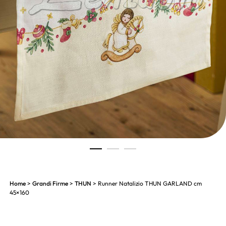
1
2
3
Home
>
Grandi Firme
>
THUN
> Runner Natalizio THUN GARLAND cm
45×160