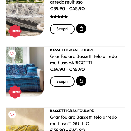
arredo multiuso
€
39.90
-
€
45.90
Scopri
BASSETTI GRANFOULARD
Granfoulard Bassetti telo arredo
multiuso VARIGOTTI
€
39.90
-
€
45.90
Scopri
BASSETTI GRANFOULARD
Granfoulard Bassetti telo arredo
multiuso TIGULLIO
€
39.90
-
€
45.90