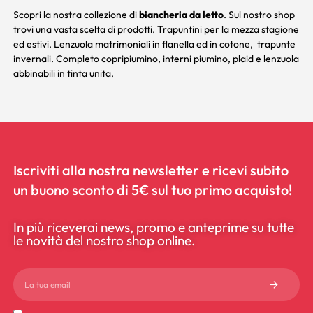
Scopri la nostra collezione di
biancheria da letto
. Sul nostro shop
trovi una vasta scelta di prodotti.
Trapuntini
per la mezza stagione
ed estivi.
Lenzuola matrimoniali
in flanella ed in cotone,
trapunte
invernali. Completo
copripiumino
, interni piumino,
plaid
e
lenzuola
abbinabili
in tinta unita.
Iscriviti alla nostra newsletter e ricevi subito
un buono sconto di 5€ sul tuo primo acquisto!
In più riceverai news, promo e anteprime su tutte
le novità del nostro shop online.