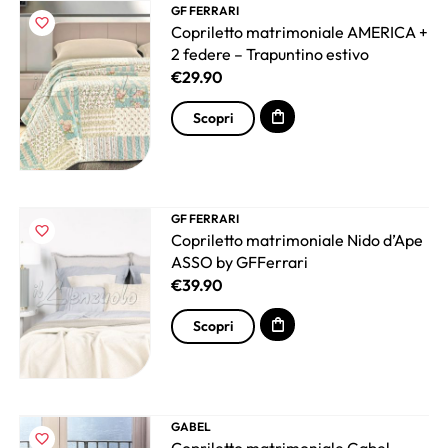
GF FERRARI
Copriletto matrimoniale AMERICA +
2 federe – Trapuntino estivo
€
29.90
Scopri
GF FERRARI
Copriletto matrimoniale Nido d’Ape
ASSO by GFFerrari
€
39.90
Scopri
GABEL