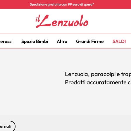
Spedizione gratuita con 99 euro di spesa*
terassi
Spazio Bimbi
Altro
Grandi Firme
SALDI
Lenzuola, paracolpi e trapun
Prodotti accuratamente co
ernali