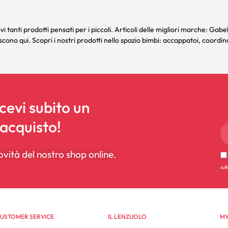
ovi tanti prodotti pensati per i piccoli. Articoli delle migliori marche:
Gabe
cono qui. Scopri i nostri prodotti nello spazio bimbi:
accappatoi
,
coordina
icevi subito un
 acquisto!
ovità del nostro shop online.
sul
USTOMER SERVICE
IL LENZUOLO
MY