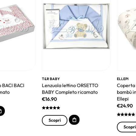
T&R BABY
ELLEPI
no BACI BACI
Lenzuola lettino ORSETTO
Coperta l
mato
BABY Completo ricamato
bambù im
Ellepi
€
16.90
€
24.90
Scopri
Scopri