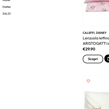
Imetec
SALDI
,
CALEFFI
DISNEY
Lenzuola letti
ARISTOGATTI i
€
29.90
Scopri