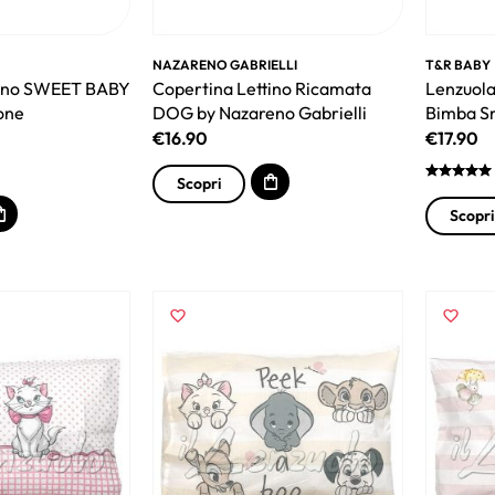
NAZARENO GABRIELLI
T&R BABY
tino SWEET BABY
Copertina Lettino Ricamata
Lenzuola
tone
DOG by Nazareno Gabrielli
Bimba Sm
€
16.90
€
17.90
Scopri
Scopri