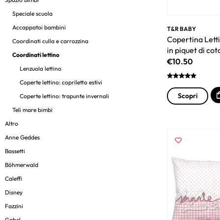
Speciale scuola
Accappatoi bambini
T&R BABY
Copertina Let
Coordinati culla e carrozzina
in piquet di co
Coordinati lettino
€
10.50
Lenzuola lettino
Coperte lettino: copriletto estivi
Scopri
Coperte lettino: trapunte invernali
Teli mare bimbi
Altro
Anne Geddes
Bassetti
Böhmerwald
Caleffi
Disney
Fazzini
Gabel