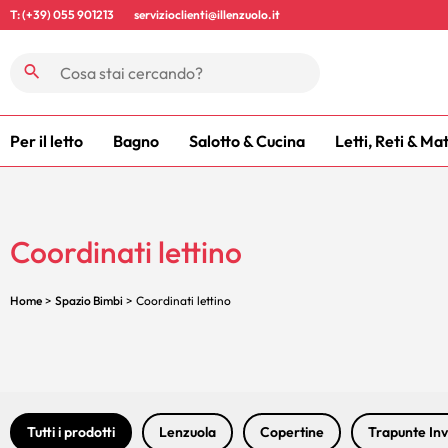
T: (+39) 055 901213
servizioclienti@illenzuolo.it
Per il letto
Bagno
Salotto & Cucina
Letti, Reti & Ma
Coordinati lettino
Home
>
Spazio Bimbi
> Coordinati lettino
Tutti i prodotti
Lenzuola
Copertine
Trapunte Inv