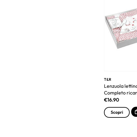
T&R
Lenzuola letti
Completo rica
€
16.90
Scopri