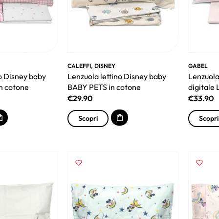
,
CALEFFI
DISNEY
GABEL
no Disney baby
Lenzuola lettino Disney baby
Lenzuola
n cotone
BABY PETS in cotone
digitale 
€
29.90
€
33.90
Scopri
Scopri