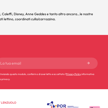
l
,
Caleffi,
Disney
,
Anne Geddes
e tanto altro ancora…le nostre
ti lettino
,
coordinati culla/carrozzina
.
Inviando questo modulo, confermo di aver letto e accettato l'
Privacy Policy
informativa
la privacy.
 LENZUOLO