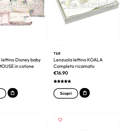
T&R
 lettino Disney baby
Lenzuola lettino KOALA
MOUSE in cotone
Completo ricamato
€
16.90
Scopri