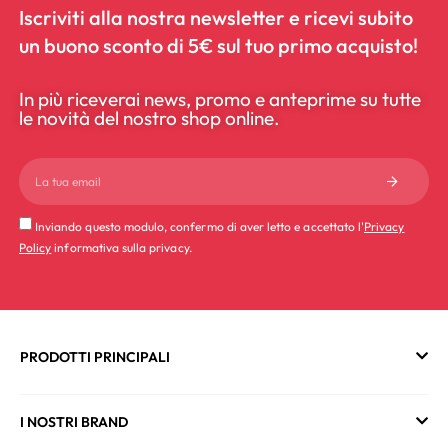
Iscriviti alla nostra newsletter e ricevi subito
un buono sconto di 5€ sul tuo primo acquisto!
In più riceverai news, promo e anteprime su tutte
le novità del nostro shop online.
Inviando questo modulo, confermo di aver letto e accettato l'
Privacy
Policy
informativa sulla privacy.
PRODOTTI PRINCIPALI
I NOSTRI BRAND