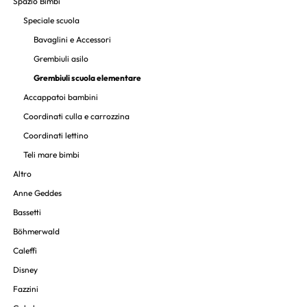
Spazio Bimbi
Speciale scuola
Bavaglini e Accessori
Grembiuli asilo
Grembiuli scuola elementare
Accappatoi bambini
Coordinati culla e carrozzina
Coordinati lettino
Teli mare bimbi
Altro
Anne Geddes
Bassetti
Böhmerwald
Caleffi
Disney
Fazzini