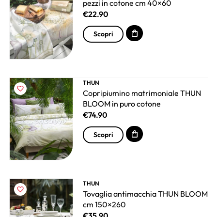
pezzi in cotone cm 40×60
€
22.90
Scopri
THUN
Copripiumino matrimoniale THUN
BLOOM in puro cotone
€
74.90
Scopri
THUN
Tovaglia antimacchia THUN BLOOM
cm 150×260
€
35.90