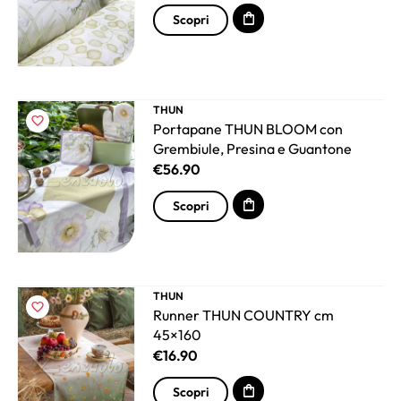
Scopri
THUN
Portapane THUN BLOOM con
Grembiule, Presina e Guantone
€
56.90
Scopri
THUN
Runner THUN COUNTRY cm
45×160
€
16.90
Scopri