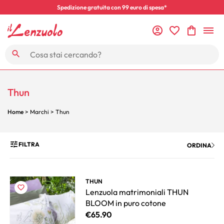
Spedizione gratuita con 99 euro di spesa*
Thun
Home
> Marchi > Thun
FILTRA
ORDINA
THUN
Lenzuola matrimoniali THUN
BLOOM in puro cotone
€
65.90