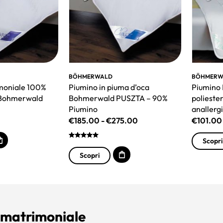
BÖHMERWALD
BÖHMERW
moniale 100%
Piumino in piuma d’oca
Piumino
 Bohmerwald
Bohmerwald PUSZTA – 90%
poliest
Piumino
anallerg
€
185.00
-
€
275.00
€
101.00
Scopri
Scopri
 matrimoniale