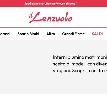
Spedizione gratuita con 99 euro di spesa*
terassi
Spazio Bimbi
Altro
Grandi Firme
SALDI
Interni piumino matrimonia
scelta di modelli con divers
stagioni. Scopri la nostra 