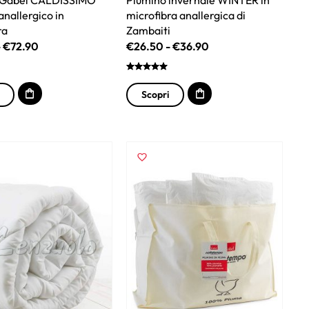
anallergico in
microfibra anallergica di
ra
Zambaiti
-
€
72.90
€
26.50
-
€
36.90
Scopri