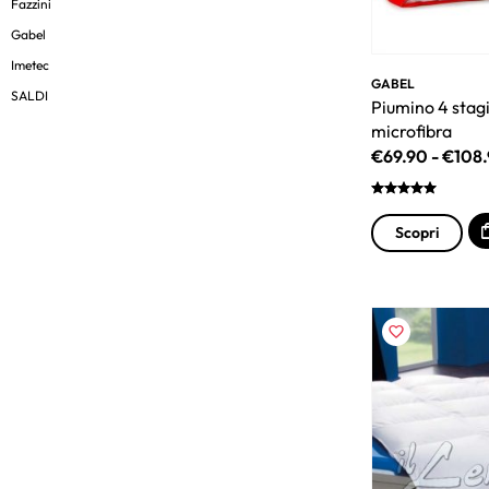
Fazzini
Gabel
Imetec
GABEL
SALDI
Piumino 4 stagi
microfibra
€
69.90
-
€
108
Scopri