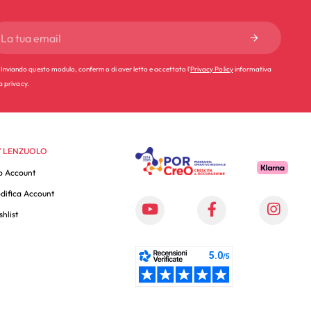
Inviando questo modulo, confermo di aver letto e accettato l'
Privacy Policy
informativa
la privacy.
 LENZUOLO
o Account
difica Account
hlist