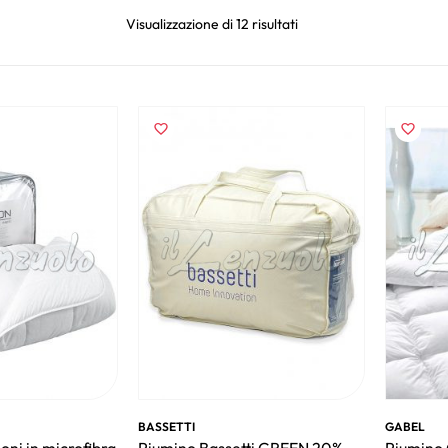
Visualizzazione di 12 risultati
BASSETTI
GABEL
oni in microfibra
Piumino Bassetti GREEN 20%
Piumino