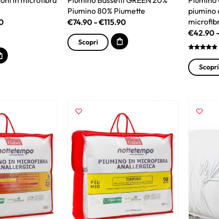
Piumino 80% Piumette
piumino 
microfib
0
€
74.90
-
€
115.90
€
42.90
Scopri
Scopri