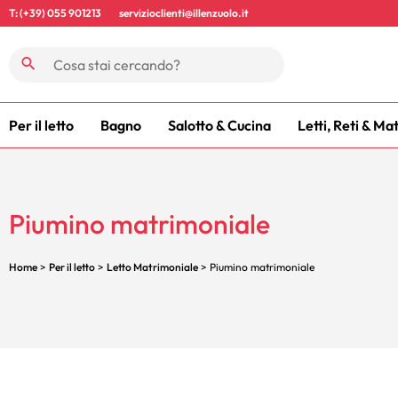
T: (+39) 055 901213
servizioclienti@illenzuolo.it
Per il letto
Bagno
Salotto & Cucina
Letti, Reti & Ma
Piumino matrimoniale
Home
>
Per il letto
>
Letto Matrimoniale
> Piumino matrimoniale