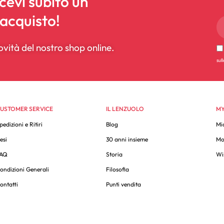
icevi subito un
 acquisto!
ovità del nostro shop online.
sul
USTOMER SERVICE
IL LENZUOLO
MY
pedizioni e Ritiri
Blog
Mi
esi
30 anni insieme
Mo
AQ
Storia
Wis
ondizioni Generali
Filosofia
ontatti
Punti vendita