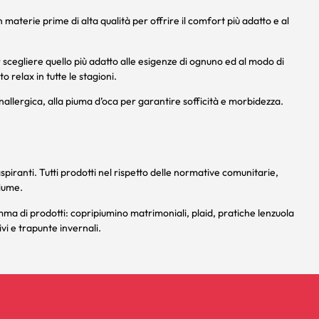
 materie prime di alta qualità per offrire il comfort più adatto e al
r scegliere quello più adatto alle esigenze di ognuno ed al modo di
o relax in tutte le stagioni.
anallergica, alla piuma d’oca per garantire sofficità e morbidezza.
spiranti. Tutti prodotti nel rispetto delle normative comunitarie,
piume.
mma di prodotti:
copripiumino matrimoniali
,
plaid
, pratiche
lenzuola
vi e
trapunte
invernali.