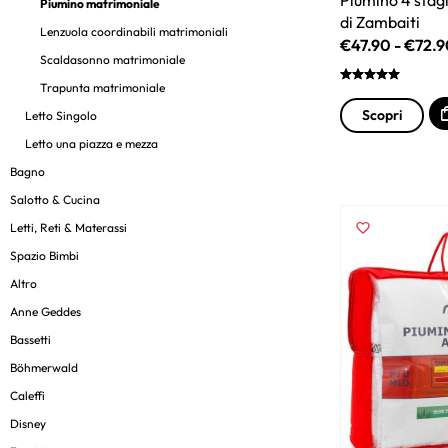
Piumino matrimoniale
di Zambaiti
Lenzuola coordinabili matrimoniali
€
47.90
-
€
72.9
Scaldasonno matrimoniale
Trapunta matrimoniale
Scopri
Letto Singolo
Letto una piazza e mezza
Bagno
Salotto & Cucina
Letti, Reti & Materassi
Spazio Bimbi
Altro
Anne Geddes
Bassetti
Böhmerwald
Caleffi
Disney