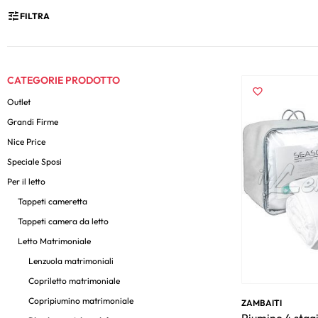
FILTRA
CATEGORIE PRODOTTO
Outlet
Grandi Firme
Nice Price
Speciale Sposi
Per il letto
Tappeti cameretta
Tappeti camera da letto
Letto Matrimoniale
Lenzuola matrimoniali
Copriletto matrimoniale
Copripiumino matrimoniale
ZAMBAITI
Piumino 4 stagi