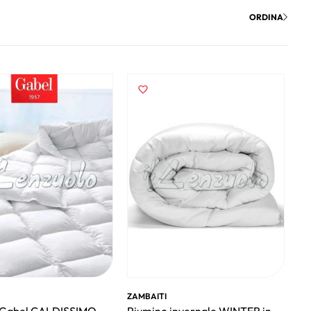
ORDINA
ZAMBAITI
 Gabel CALDISSIMO
Piumino invernale WINTER in