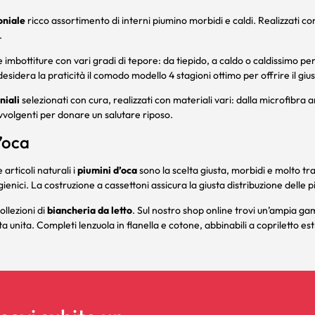
niale
ricco assortimento di interni piumino morbidi e caldi. Realizzati con
.
 imbottiture con vari gradi di tepore: da tiepido, a caldo o caldissimo pe
esidera la praticità il comodo modello 4 stagioni ottimo per offrire il giust
niali
selezionati con cura, realizzati con materiali vari: dalla microfibra 
avvolgenti per donare un salutare riposo.
’oca
 articoli naturali i
piumini d’oca
sono la scelta giusta, morbidi e molto tra
i igienici. La costruzione a cassettoni assicura la giusta distribuzione delle 
ollezioni di
biancheria da letto
. Sul nostro shop online trovi un’ampia ga
nta unita. Completi
lenzuola
in flanella e cotone, abbinabili a
copriletto
esti