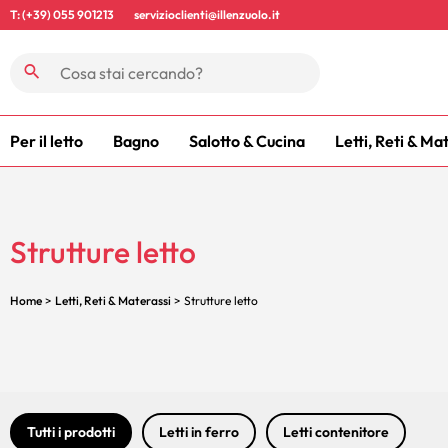
T: (+39) 055 901213
servizioclienti@illenzuolo.it
Per il letto
Bagno
Salotto & Cucina
Letti, Reti & Ma
Strutture letto
Home
>
Letti, Reti & Materassi
> Strutture letto
Tutti i prodotti
Letti in ferro
Letti contenitore