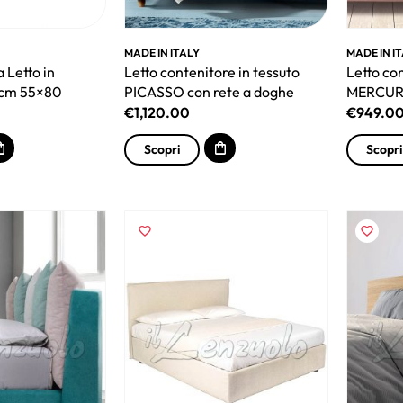
MADE IN ITALY
MADE IN I
 Letto in
Letto contenitore in tessuto
Letto con
 cm 55×80
PICASSO con rete a doghe
MERCURI
€
1,120.00
€
949.0
Scopri
Scopri