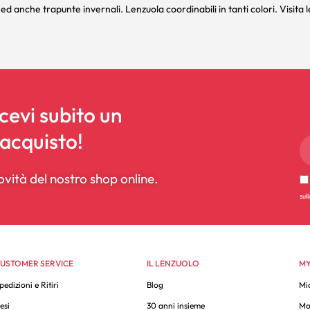
i ed anche trapunte invernali. Lenzuola coordinabili in tanti colori. Visita l
icevi subito un
 acquisto!
ovità del nostro shop online.
sul
USTOMER SERVICE
IL LENZUOLO
MY
pedizioni e Ritiri
Blog
Mi
esi
30 anni insieme
Mo