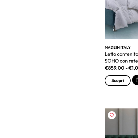
MADE IN ITALY
Letto contenito
SOHO con rete
€
859.00
-
€
1,
Scopri