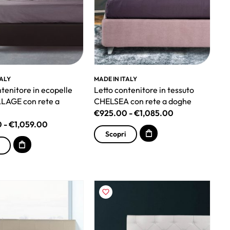
TALY
MADE IN ITALY
ntenitore in ecopelle
Letto contenitore in tessuto
LAGE con rete a
CHELSEA con rete a doghe
€
925.00
-
€
1,085.00
0
-
€
1,059.00
Scopri