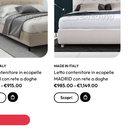
TALY
MADE IN ITALY
ntenitore in ecopelle
Letto contenitore in ecopelle
con rete a doghe
MADRID con rete a doghe
-
€
915.00
€
985.00
-
€
1,149.00
Scopri