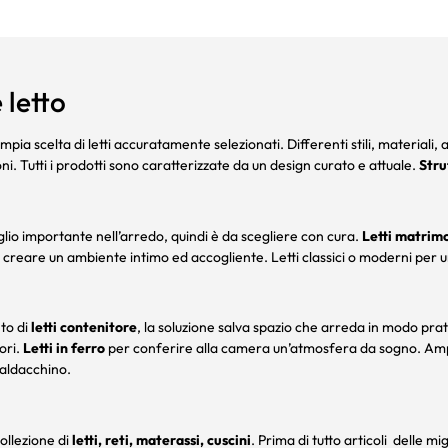
 letto
mpia scelta di letti accuratamente selezionati. Differenti stili, materiali, 
i. Tutti i prodotti sono caratterizzate da un design curato e attuale.
Stru
lio importante nell’arredo, quindi è da scegliere con cura.
Letti matrimo
creare un ambiente intimo ed accogliente. Letti classici o moderni per un
to di
letti contenitore
, la soluzione salva spazio che arreda in modo prati
lori.
Letti in ferro
per conferire alla camera un’atmosfera da sogno. Ampia 
baldacchino.
ollezione di
letti, reti, materassi, cuscini
. Prima di tutto articoli delle 