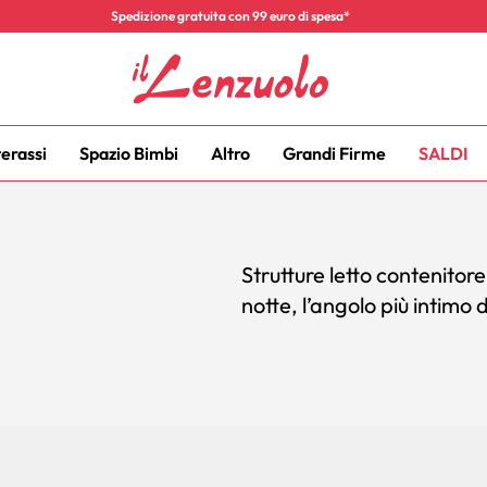
Spedizione gratuita con 99 euro di spesa*
terassi
Spazio Bimbi
Altro
Grandi Firme
SALDI
Strutture letto contenitore
notte, l’angolo più intimo 