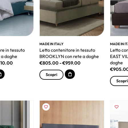
MADE IN ITALY
MADE IN I
re in tessuto
Letto contenitore in tessuto
Letto co
 a doghe
BROOKLYN con rete a doghe
EAST VIL
doghe
010.00
€
805.00
-
€
959.00
€
905.0
Scopri
Scopri