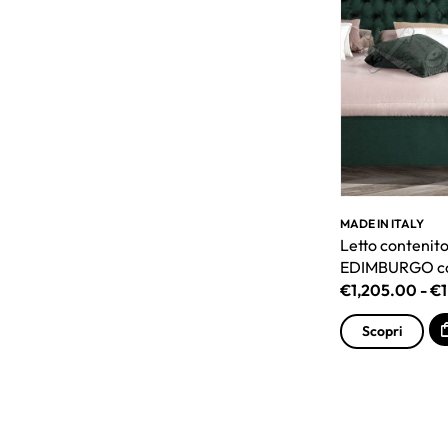
MADE IN ITALY
Letto contenito
EDIMBURGO con
€
1,205.00
-
€
Scopri