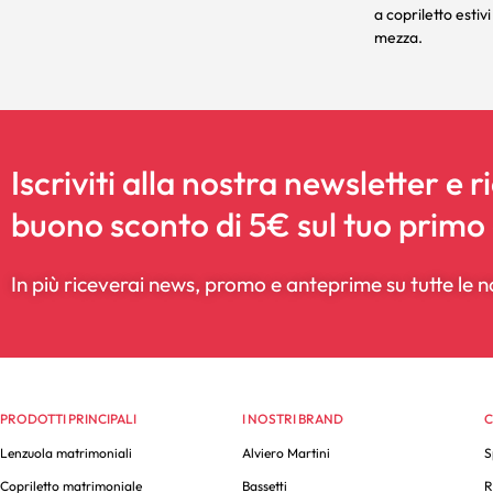
a copriletto estiv
mezza
.
Iscriviti alla nostra newsletter e r
buono sconto di 5€ sul tuo primo
In più riceverai news, promo e anteprime su tutte le n
PRODOTTI PRINCIPALI
I NOSTRI BRAND
C
Lenzuola matrimoniali
Alviero Martini
S
Copriletto matrimoniale
Bassetti
R