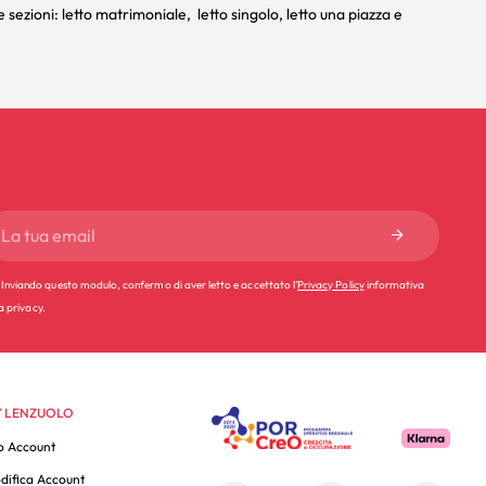
e sezioni:
letto matrimoniale
,
letto singolo
,
letto una piazza e
Inviando questo modulo, confermo di aver letto e accettato l'
Privacy Policy
informativa
la privacy.
 LENZUOLO
o Account
difica Account