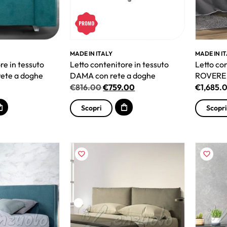
MADE IN ITALY
MADE IN I
re in tessuto
Letto contenitore in tessuto
Letto co
ete a doghe
DAMA con rete a doghe
ROVERE 
€
816.00
€
759.00
€
1,685.
Scopri
Scopri