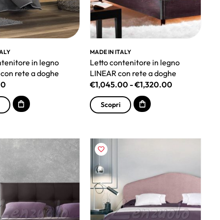
TALY
MADE IN ITALY
ntenitore in legno
Letto contenitore in legno
con rete a doghe
LINEAR con rete a doghe
00
€
1,045.00
-
€
1,320.00
Scopri