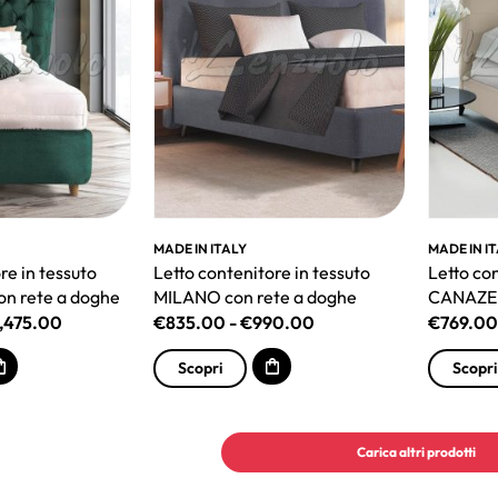
MADE IN ITALY
MADE IN I
re in tessuto
Letto contenitore in tessuto
Letto co
 rete a doghe
MILANO con rete a doghe
CANAZEI 
1,475.00
€
835.00
-
€
990.00
€
769.00
Scopri
Scopri
Carica altri prodotti