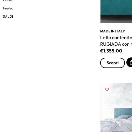
Imetec
SALDI
MADE IN ITALY
Letto contenito
RUGIADA con r
€
1,355.00
Scopri