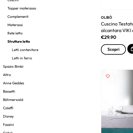
Topper materasso
Complementi
OLIBÒ
Cuscino Testata
Materassi
alcantara VIKI
Rete letto
€
29.90
Strutture letto
Scopri
Letti contenitore
Letti in ferro
Spazio Bimbi
Altro
Anne Geddes
Bassetti
Böhmerwald
Caleffi
Disney
Fazzini
Gabel