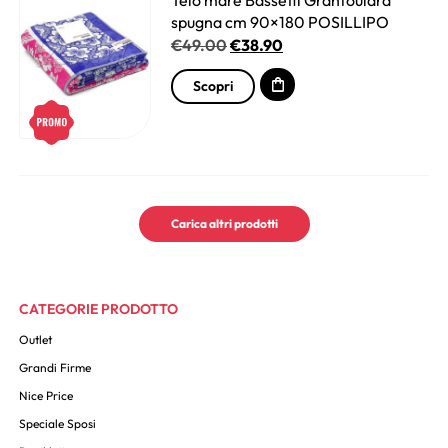
Telo mare Bassetti Granfoulard
spugna cm 90×180 POSILLIPO
€
49.00
€
38.90
Scopri
Carica altri prodotti
CATEGORIE PRODOTTO
Outlet
Grandi Firme
Nice Price
Speciale Sposi