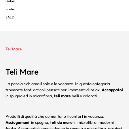
Gabel
Imetec
SALDI
Teli Mare
Teli Mare
La parola richiama il sole e le vacanze. In questa categoria
troverete tanti articoli pensati per i momenti di relax.
Accappatoi
in spugna ed in microfibra,
teli mare
belli e colorati.
Prodotti di qualità che aumentano il confort in vacanza.
Asciugamani
in spugna,
teli da mare
in microfibra, moderni
fouta
. Accappatoi uomo e donna in spugna e microfibra, graziosi