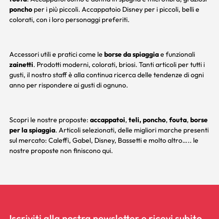
poncho
per i più piccoli. Accappatoio Disney per i piccoli, belli e
colorati, con i loro personaggi preferiti.
Accessori utili e pratici come le
borse da spiaggia
e funzionali
zainetti
. Prodotti moderni, colorati, briosi. Tanti articoli per tutti i
gusti, il nostro staff è alla continua ricerca delle tendenze di ogni
anno per rispondere ai gusti di ognuno.
Scopri le nostre proposte:
accappatoi
,
teli,
poncho
,
fouta
,
borse
per la spiaggia
. Articoli selezionati, delle migliori marche presenti
sul mercato:
Caleffi
,
Gabel
,
Disney
,
Bassetti
e molto altro….. le
nostre proposte non finiscono qui.
Iscriviti alla nostra newsletter e ricevi subito