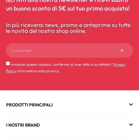
un buono sconto di 5€ sul tuo primo acquisto!
In più riceverai news, promo e anteprime su tutte
le novità del nostro shop online.
Inviando questo modulo, confermo di aver letto e accettato l'
Privacy
Policy
informativa sulla privacy.
PRODOTTI PRINCIPALI
I NOSTRI BRAND