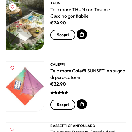
THUN
Telo mare THUN con Tasca e
Cuscino gonfiabile
€
24.90
Scopri
CALEFFI
Telo mare Caleffi SUNSET in spugna
di puro cotone
€
22.90
Scopri
BASSETTI GRANFOULARD