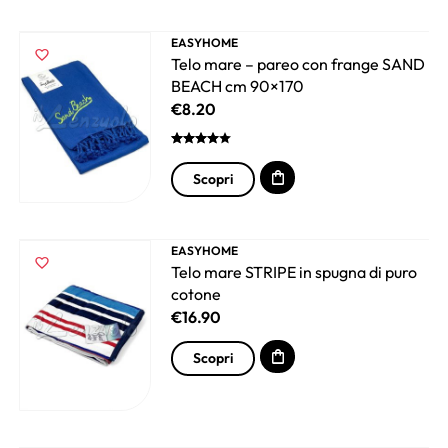
EASYHOME
Telo mare – pareo con frange SAND
BEACH cm 90×170
€
8.20
Scopri
EASYHOME
Telo mare STRIPE in spugna di puro
cotone
€
16.90
Scopri