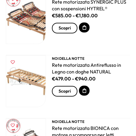
Rete motorizzata SYNERGIC PLUS
con sospensioni HYTREL®
€
585.00
-
€
1,180.00
Scopri
NOI DELLA NOTTE
Rete motorizzata Antireflusso in
Legno con doghe NATURAL
€
479.00
-
€
940.00
Scopri
NOI DELLA NOTTE
Rete motorizzata BIONICA con
motore a scomparsa per letti