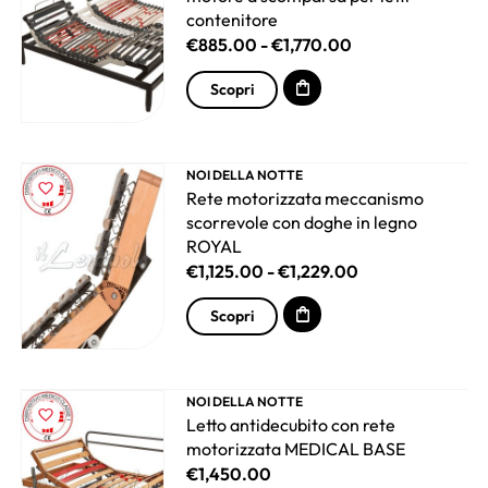
contenitore
€
885.00
-
€
1,770.00
Scopri
NOI DELLA NOTTE
Rete motorizzata meccanismo
scorrevole con doghe in legno
ROYAL
€
1,125.00
-
€
1,229.00
Scopri
NOI DELLA NOTTE
Letto antidecubito con rete
motorizzata MEDICAL BASE
€
1,450.00