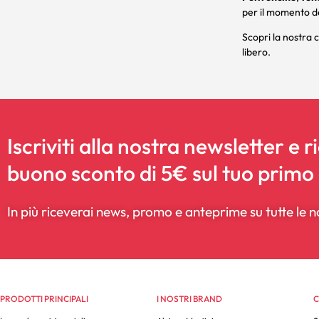
per il momento d
Scopri la nostra c
libero
.
Iscriviti alla nostra newsletter e r
buono sconto di 5€ sul tuo primo
In più riceverai news, promo e anteprime su tutte le n
PRODOTTI PRINCIPALI
I NOSTRI BRAND
C