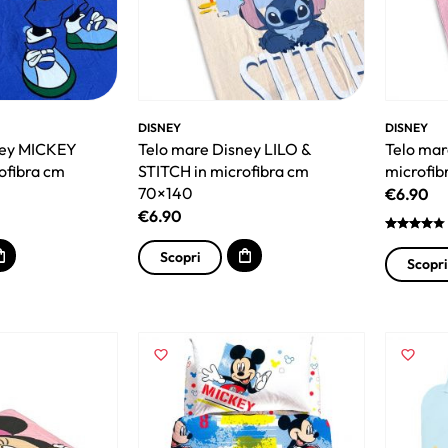
DISNEY
DISNEY
ney MICKEY
Telo mare Disney LILO &
Telo mar
ofibra cm
STITCH in microfibra cm
microfib
70×140
€
6.90
€
6.90
Scopri
Scopri