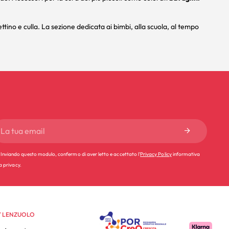
ettino
e
culla
. La sezione dedicata ai bimbi, alla
scuola
, al
tempo
Inviando questo modulo, confermo di aver letto e accettato l'
Privacy Policy
informativa
la privacy.
 LENZUOLO