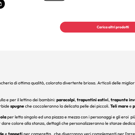
Carica altri prodotti
cheria di ottima qualità, colorata divertente briosa. Articoli delle miglior
lla e per il lettino dei bambini:
paracolpi
,
trapuntini estivi
,
trapunte inv
rbide
spugne
che coccoleranno la delicata pelle dei piccoli.
Teli mare
e
p
uola
per letto singolo ed una piazza e mezza con i personaggi e gli eroi p
 dare colore alla stanza, dettagli che personalizzeranno le stanze dedica
de
e
tappeti
per cameretta, che diverranno veri complementi per l’arredo