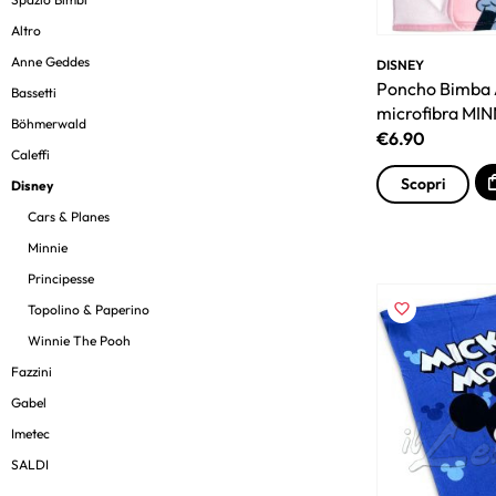
Altro
Anne Geddes
DISNEY
Poncho Bimba 
Bassetti
microfibra MIN
Böhmerwald
€
6.90
Caleffi
Scopri
Disney
Cars & Planes
Minnie
Principesse
Topolino & Paperino
Winnie The Pooh
Fazzini
Gabel
Imetec
SALDI