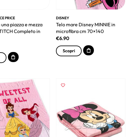
CE PRICE
DISNEY
 una piazza e mezza
Telo mare Disney MINNIE in
TITCH Completo in
microfibra cm 70×140
€
6.90
Scopri