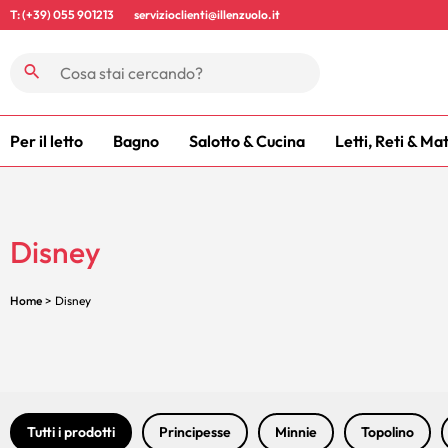
T: (+39) 055 901213
servizioclienti@illenzuolo.it
Per il letto
Bagno
Salotto & Cucina
Letti, Reti & Ma
Disney
Home
> Disney
Tutti i prodotti
Principesse
Minnie
Topolino