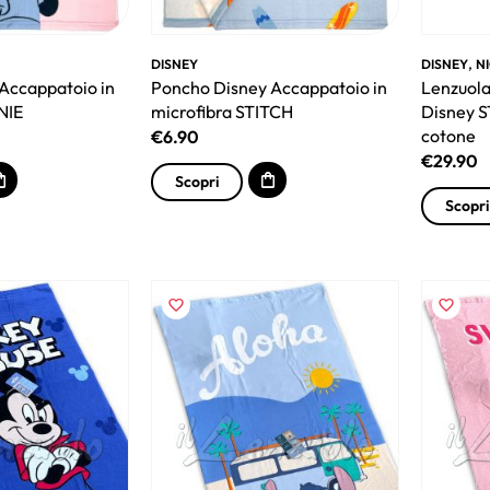
,
DISNEY
DISNEY
NI
Accappatoio in
Poncho Disney Accappatoio in
Lenzuola
NIE
microfibra STITCH
Disney S
cotone
€
6.90
€
29.90
Scopri
Scopri