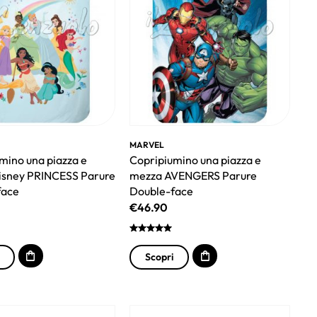
MARVEL
mino una piazza e
Copripiumino una piazza e
isney PRINCESS Parure
mezza AVENGERS Parure
face
Double-face
€
46.90
Scopri