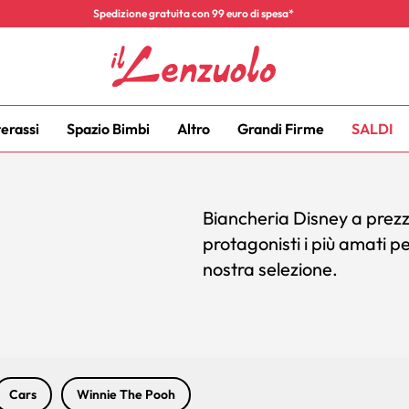
Spedizione gratuita con 99 euro di spesa*
terassi
Spazio Bimbi
Altro
Grandi Firme
SALDI
Biancheria Disney a prezzi
protagonisti i più amati p
nostra selezione.
Cars
Winnie The Pooh