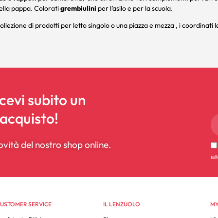
ella pappa. Colorati
grembiulini
per l’asilo e per la scuola.
ollezione di prodotti per
letto singolo
o una
piazza e mezza
, i coordinati
l
icevi subito un
 acquisto!
ovità del nostro shop online.
sul
USTOMER SERVICE
IL LENZUOLO
MY