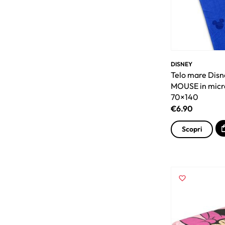
DISNEY
Telo mare Dis
MOUSE in micr
70×140
€
6.90
Scopri