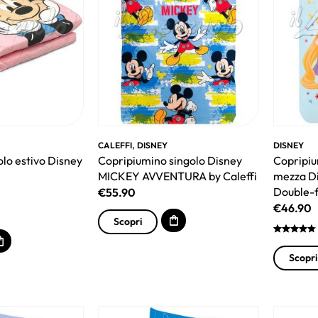
,
CALEFFI
DISNEY
DISNEY
olo estivo Disney
Copripiumino singolo Disney
Copripiu
MICKEY AVVENTURA by Caleffi
mezza D
Double-
€
55.90
€
46.90
Scopri
Scopri