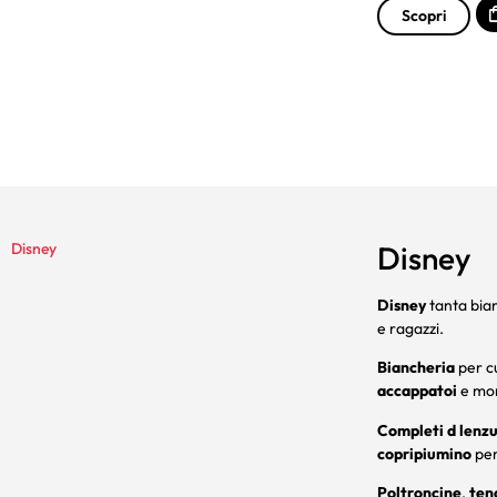
Scopri
Disney
Disney
Disney
tanta bian
e ragazzi.
Biancheria
per cu
accappatoi
e mo
Completi d lenz
copripiumino
per
Poltroncine
,
ten