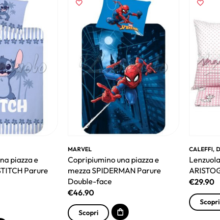
,
MARVEL
CALEFFI
D
na piazza e
Copripiumino una piazza e
Lenzuola
STITCH Parure
mezza SPIDERMAN Parure
ARISTOG
Double-face
€
29.90
€
46.90
Scopri
Scopri