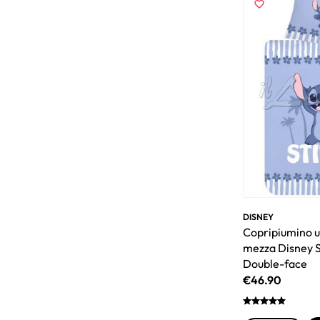
DISNEY
Copripiumino u
mezza Disney 
Double-face
€
46.90