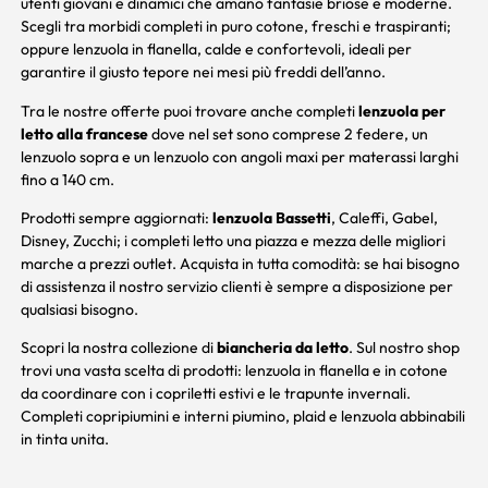
utenti giovani e dinamici che amano fantasie briose e moderne.
Scegli tra morbidi completi in puro cotone, freschi e traspiranti;
oppure lenzuola in flanella, calde e confortevoli, ideali per
garantire il giusto tepore nei mesi più freddi dell’anno.
Tra le nostre offerte puoi trovare anche completi
lenzuola per
letto alla francese
dove nel set sono comprese 2 federe, un
lenzuolo sopra e un lenzuolo con angoli maxi per materassi larghi
fino a 140 cm.
Prodotti sempre aggiornati:
lenzuola Bassetti
, Caleffi, Gabel,
Disney, Zucchi; i completi letto una piazza e mezza delle migliori
marche a prezzi outlet. Acquista in tutta comodità: se hai bisogno
di assistenza il nostro servizio clienti è sempre a disposizione per
qualsiasi bisogno.
Scopri la nostra collezione di
biancheria da letto
. Sul nostro shop
trovi una vasta scelta di prodotti: lenzuola in flanella e in cotone
da coordinare con i
copriletti estivi
e le
trapunte invernali
.
Completi
copripiumini
e
interni piumino
,
plaid
e
lenzuola abbinabili
in tinta unita.