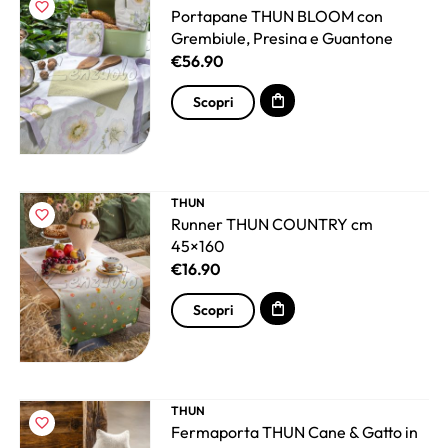
Portapane THUN BLOOM con
Grembiule, Presina e Guantone
€
56.90
Scopri
THUN
Runner THUN COUNTRY cm
45×160
€
16.90
Scopri
THUN
Fermaporta THUN Cane & Gatto in