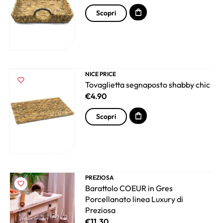
Scopri
NICE PRICE
Tovaglietta segnaposto shabby chic
€
4.90
Scopri
PREZIOSA
Barattolo COEUR in Gres
Porcellanato linea Luxury di
Preziosa
€
11.30