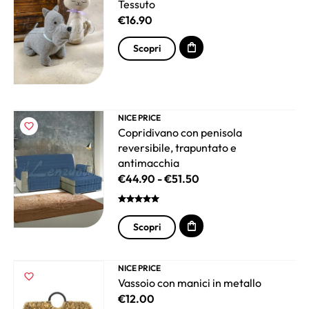
Tessuto
€
16.90
Scopri
NICE PRICE
Copridivano con penisola
reversibile, trapuntato e
antimacchia
€
44.90
-
€
51.50
Scopri
NICE PRICE
Vassoio con manici in metallo
€
12.00