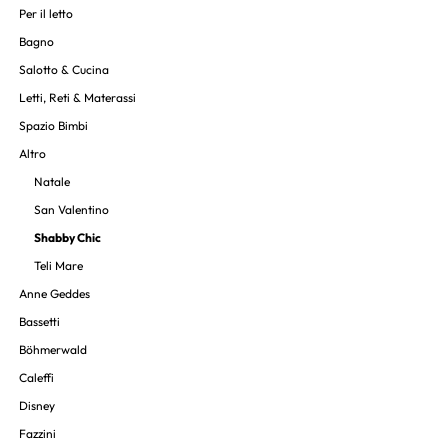
Per il letto
Bagno
Salotto & Cucina
Letti, Reti & Materassi
Spazio Bimbi
Altro
Natale
San Valentino
Shabby Chic
Teli Mare
Anne Geddes
Bassetti
Böhmerwald
Caleffi
Disney
Fazzini