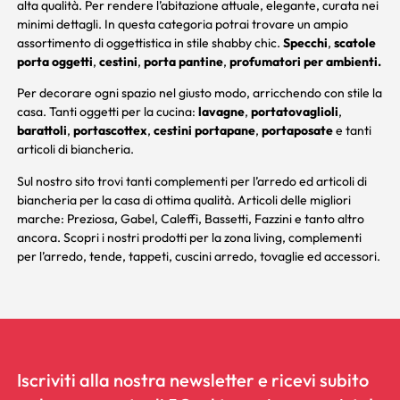
alta qualità. Per rendere l’abitazione attuale, elegante, curata nei
minimi dettagli. In questa categoria potrai trovare un ampio
assortimento di oggettistica in stile shabby chic.
Specchi
,
scatole
porta oggetti
,
cestini
,
porta pantine
,
profumatori per ambienti.
Per decorare ogni spazio nel giusto modo, arricchendo con stile la
casa. Tanti oggetti per la cucina:
lavagne
,
portatovaglioli
,
barattoli
,
portascottex
,
cestini portapane
,
portaposate
e tanti
articoli di biancheria.
Sul nostro sito trovi tanti complementi per l’arredo ed articoli di
biancheria per la casa di ottima qualità. Articoli delle migliori
marche: Preziosa,
Gabel
,
Caleffi
,
Bassetti
,
Fazzini
e tanto altro
ancora. Scopri i nostri prodotti per la zona
living
,
complementi
per l’arredo
,
tende
,
tappeti
,
cuscini arredo
, tovaglie ed accessori.
Iscriviti alla nostra newsletter e ricevi subito