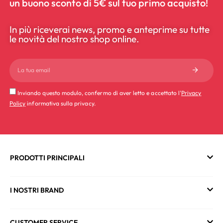
un buono sconto di 5€ sul tuo primo acquisto!
In più riceverai news, promo e anteprime su tutte
le novità del nostro shop online.
Inviando questo modulo, confermo di aver letto e accettato l'
Privacy
Policy
informativa sulla privacy.
PRODOTTI PRINCIPALI
I NOSTRI BRAND
CUSTOMER SERVICE