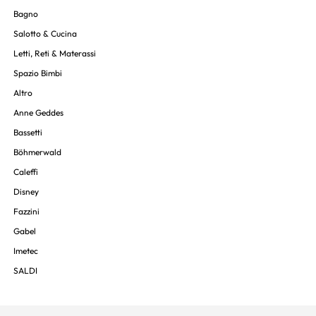
Bagno
Salotto & Cucina
Letti, Reti & Materassi
Spazio Bimbi
Altro
Anne Geddes
Bassetti
Böhmerwald
Caleffi
Disney
Fazzini
Gabel
Imetec
SALDI