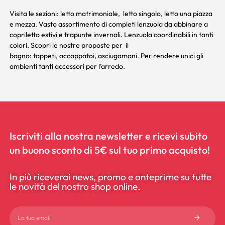
Visita le sezioni:
letto matrimoniale
,
letto singolo
,
letto una piazza
e mezza
. Vasto assortimento di completi lenzuola da abbinare a
copriletto estivi e trapunte invernali. Lenzuola coordinabili in tanti
colori. Scopri le nostre proposte per il
bagno:
tappeti
,
accappatoi,
asciugamani
. Per rendere unici gli
ambienti tanti accessori per l’arredo.
Iscriviti alla nostra newsletter e ricevi subito
un buono sconto di 5€ sul tuo primo acquisto!
In più riceverai news, promo e anteprime su tutte
le novità del nostro shop online.