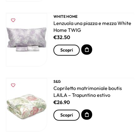
WHITE HOME
Lenzuola una piazza e mezza White
Home TWIG
€
32.50
Scopri
S&G
Copriletto matrimoniale boutis
LAILA – Trapuntino estivo
€
26.90
Scopri