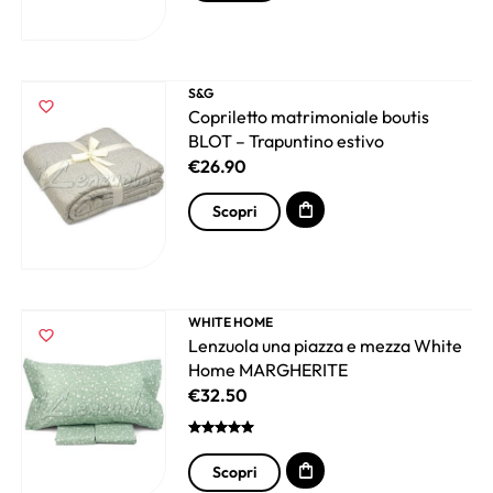
S&G
Copriletto matrimoniale boutis
BLOT – Trapuntino estivo
€
26.90
Scopri
WHITE HOME
Lenzuola una piazza e mezza White
Home MARGHERITE
€
32.50
Scopri