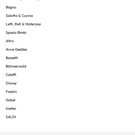
Bagno
Salotto & Cucina
Letti, Reti & Materassi
Spazio Bimbi
Altro
Anne Geddes
Bassetti
Böhmerwald
Caleffi
Disney
Fazzini
Gabel
Imetec
SALDI