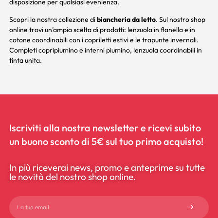
disposizione per qualsiasi evenienza.
Scopri la nostra collezione di
biancheria da letto
. Sul nostro shop
online trovi un’ampia scelta di prodotti: lenzuola in flanella e in
cotone coordinabili con i
copriletti estivi
e le
trapunte invernali
.
Completi
copripiumino
e
interni piumino
,
lenzuola coordinabili
in
tinta unita.
Iscriviti alla nostra newsletter e ricevi subito
un buono sconto di 5€ sul tuo primo acquisto!
In più riceverai news, promo e anteprime su tutte
le novità del nostro shop online.