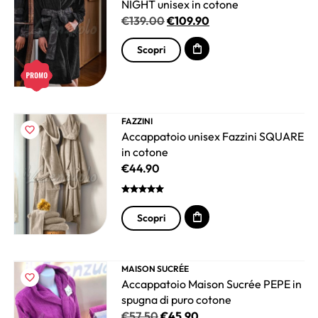
NIGHT unisex in cotone
€
139.00
€
109.90
Scopri
FAZZINI
Accappatoio unisex Fazzini SQUARE
in cotone
€
44.90
Scopri
MAISON SUCRÉE
Accappatoio Maison Sucrée PEPE in
spugna di puro cotone
€
57.50
€
45.90