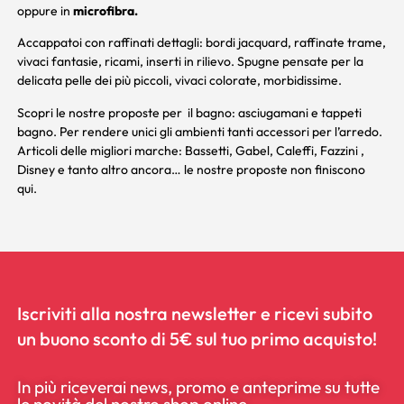
oppure in
microfibra.
Accappatoi con raffinati dettagli: bordi jacquard, raffinate trame,
vivaci fantasie, ricami, inserti in rilievo. Spugne pensate per la
delicata pelle dei più piccoli, vivaci colorate, morbidissime.
Scopri le nostre proposte per il bagno:
asciugamani
e
tappeti
bagno
. Per rendere unici gli ambienti tanti accessori per l’arredo.
Articoli delle migliori marche:
Bassetti
,
Gabel
,
Caleffi
,
Fazzini
,
Disney
e tanto altro ancora… le nostre proposte non finiscono
qui.
Iscriviti alla nostra newsletter e ricevi subito
un buono sconto di 5€ sul tuo primo acquisto!
In più riceverai news, promo e anteprime su tutte
le novità del nostro shop online.