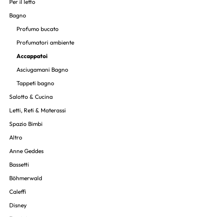
Per il letto
Bagno
Profumo bucato
Profumatori ambiente
Accappatoi
Asciugamani Bagno
Tappeti bagno
Salotto & Cucina
Letti, Reti & Materassi
Spazio Bimbi
Altro
Anne Geddes
Bassetti
Böhmerwald
Caleffi
Disney