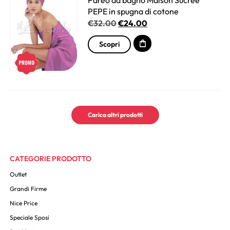
Pareo da bagno Maison Sucrée
PEPE in spugna di cotone
€
32.00
€
24.00
Scopri
Carica altri prodotti
CATEGORIE PRODOTTO
Outlet
Grandi Firme
Nice Price
Speciale Sposi