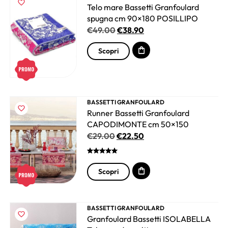
Telo mare Bassetti Granfoulard
spugna cm 90×180 POSILLIPO
€
49.00
€
38.90
Scopri
BASSETTI GRANFOULARD
Runner Bassetti Granfoulard
CAPODIMONTE cm 50×150
€
29.00
€
22.50
Scopri
BASSETTI GRANFOULARD
Granfoulard Bassetti ISOLABELLA