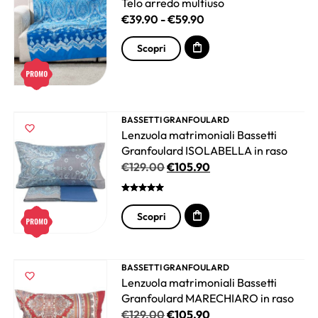
Telo arredo multiuso
€
39.90
-
€
59.90
Scopri
BASSETTI GRANFOULARD
Lenzuola matrimoniali Bassetti
Granfoulard ISOLABELLA in raso
€
129.00
€
105.90
Scopri
BASSETTI GRANFOULARD
Lenzuola matrimoniali Bassetti
Granfoulard MARECHIARO in raso
€
129.00
€
105.90