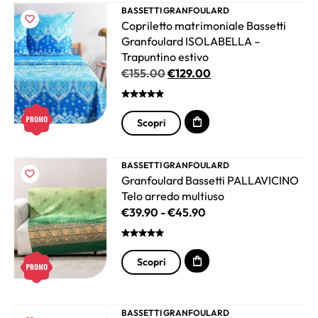
BASSETTI GRANFOULARD
Copriletto matrimoniale Bassetti
Granfoulard ISOLABELLA –
Trapuntino estivo
€
155.00
€
129.00
Scopri
BASSETTI GRANFOULARD
Granfoulard Bassetti PALLAVICINO
Telo arredo multiuso
€
39.90
-
€
45.90
Scopri
BASSETTI GRANFOULARD