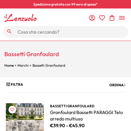
Spedizione gratuita con 99 euro di spesa*
Bassetti Granfoulard
Home
> Marchi > Bassetti Granfoulard
FILTRA
ORDINA
BASSETTI GRANFOULARD
Granfoulard Bassetti PARAGGI Telo
arredo multiuso
€
39.90
-
€
45.90