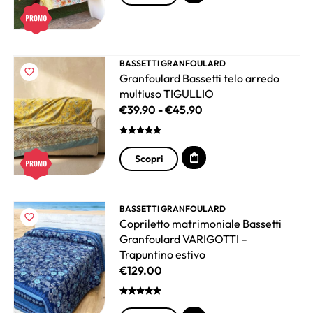
BASSETTI GRANFOULARD
Granfoulard Bassetti telo arredo
multiuso TIGULLIO
€
39.90
-
€
45.90
Scopri
BASSETTI GRANFOULARD
Copriletto matrimoniale Bassetti
Granfoulard VARIGOTTI –
Trapuntino estivo
€
129.00