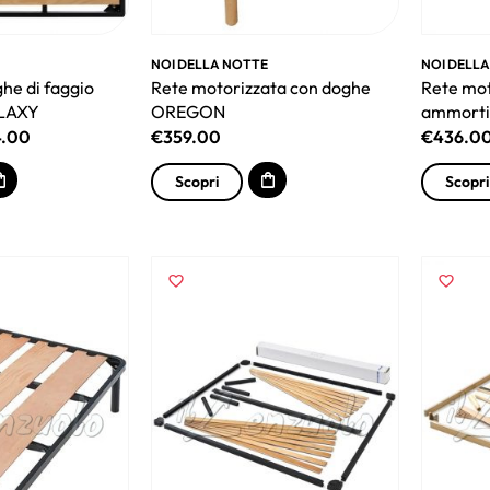
NOI DELLA NOTTE
NOI DELL
ghe di faggio
Rete motorizzata con doghe
Rete mot
ALAXY
OREGON
ammorti
4.00
€
359.00
€
436.0
Scopri
Scopri