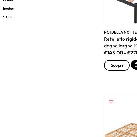
Imetec
SALDI
NOI DELLA NOTTE
Rete letto rigi
doghe larghe 
€
145.00
-
€
27
Scopri