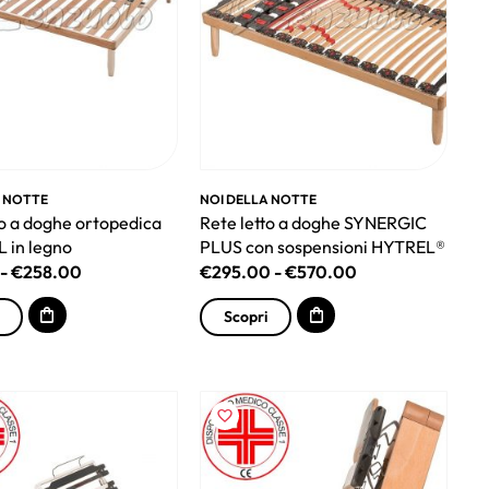
A NOTTE
NOI DELLA NOTTE
to a doghe ortopedica
Rete letto a doghe SYNERGIC
 in legno
PLUS con sospensioni HYTREL®
-
€
258.00
€
295.00
-
€
570.00
Scopri