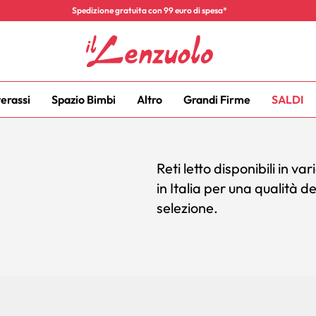
Spedizione gratuita con 99 euro di spesa*
terassi
Spazio Bimbi
Altro
Grandi Firme
SALDI
Reti letto disponibili in v
in Italia per una qualità 
selezione.