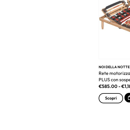
NOI DELLA NOTTE
Rete motorizz
PLUS con sosp
€
585.00
-
€
1,
Scopri