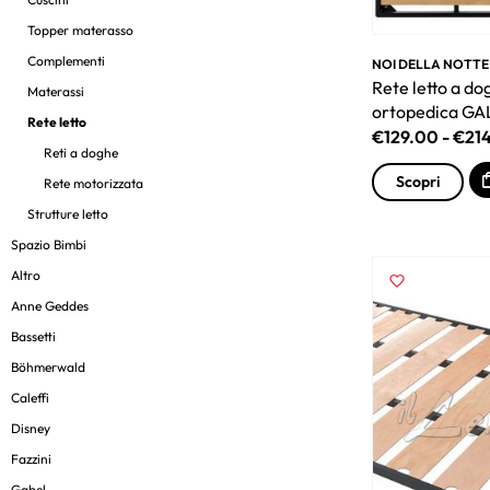
Topper materasso
Complementi
NOI DELLA NOTTE
Rete letto a do
Materassi
ortopedica G
Rete letto
€
129.00
-
€
21
Reti a doghe
Scopri
Rete motorizzata
Strutture letto
Spazio Bimbi
Altro
Anne Geddes
Bassetti
Böhmerwald
Caleffi
Disney
Fazzini
Gabel