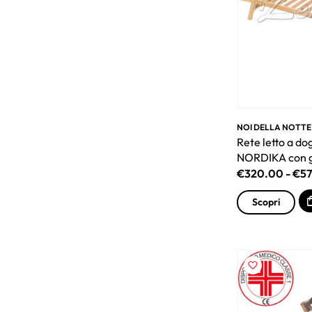
NOI DELLA NOTTE
Rete letto a do
NORDIKA con g
€
320.00
-
€
5
Scopri