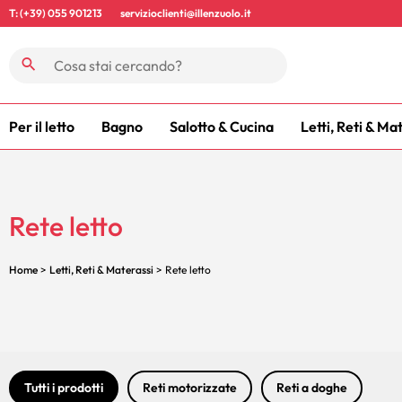
T: (+39) 055 901213
servizioclienti@illenzuolo.it
Per il letto
Bagno
Salotto & Cucina
Letti, Reti & Ma
Rete letto
Home
>
Letti, Reti & Materassi
> Rete letto
Tutti i prodotti
Reti motorizzate
Reti a doghe