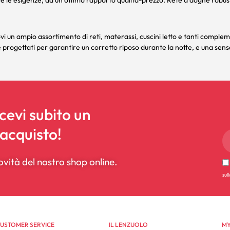
te le esigenze, ad un ottimo rapporto qualità-prezzo. Rete a doghe robust
rovi un ampio assortimento di
reti
,
materassi
,
cuscini letto
e tanti
complem
e progettati per garantire un corretto riposo durante la notte, e una sens
icevi subito un
 acquisto!
ovità del nostro shop online.
sul
USTOMER SERVICE
IL LENZUOLO
MY