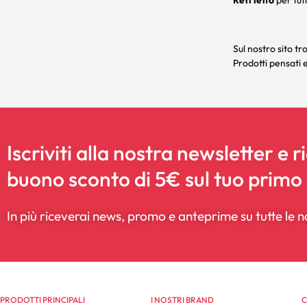
Reti letto
per tut
Sul nostro sito t
Prodotti pensati 
Iscriviti alla nostra newsletter e r
buono sconto di 5€ sul tuo primo
In più riceverai news, promo e anteprime su tutte le n
PRODOTTI PRINCIPALI
I NOSTRI BRAND
C