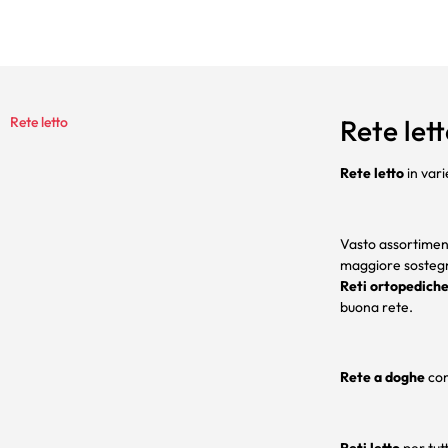
Rete letto
Rete let
Rete letto
in var
Vasto assortiment
maggiore sostegn
Reti ortopedich
buona rete.
Rete a doghe
con