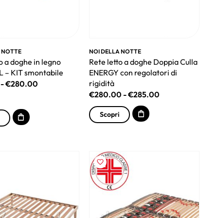
A NOTTE
NOI DELLA NOTTE
o a doghe in legno
Rete letto a doghe Doppia Culla
 – KIT smontabile
ENERGY con regolatori di
rigidità
-
€
280.00
€
280.00
-
€
285.00
Scopri