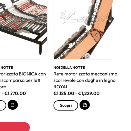
A NOTTE
NOI DELLA NOTTE
orizzata BIONICA con
Rete motorizzata meccanismo
 scomparsa per letti
scorrevole con doghe in legno
ore
ROYAL
0
-
€
1,770.00
€
1,125.00
-
€
1,229.00
Scopri