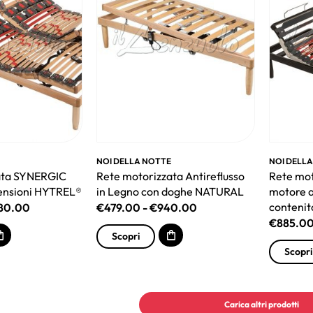
NOI DELLA NOTTE
NOI DELL
ata SYNERGIC
Rete motorizzata Antireflusso
Rete mot
ensioni HYTREL®
in Legno con doghe NATURAL
motore a
contenit
180.00
€
479.00
-
€
940.00
€
885.0
Scopri
Scopri
Carica altri prodotti