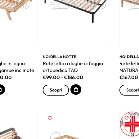
NOI DELLA NOTTE
NOI DELL
ghe in legno
Rete letto a doghe di faggio
Rete let
ambe inclinate
ortopedica TAO
NATURAL
70.00
€
99.00
-
€
186.00
€
167.00
Scopri
Scopri