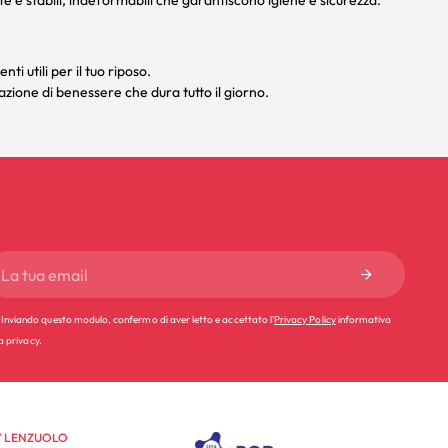
e e stabili, indeformabili che garantiscono igiene e sicurezza.
enti
utili per il tuo riposo.
azione di benessere che dura tutto il giorno.
Inviando questo modulo, confermo di aver letto e accettato l'
Privacy Policy
informativa
la privacy.
 LENZUOLO