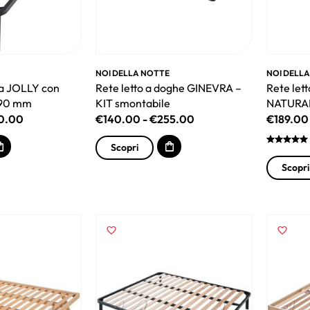
NOI DELLA NOTTE
NOI DELL
da JOLLY con
Rete letto a doghe GINEVRA –
Rete lett
190 mm
KIT smontabile
NATURAL
0.00
€
140.00
-
€
255.00
€
189.00
Scopri
Scopri