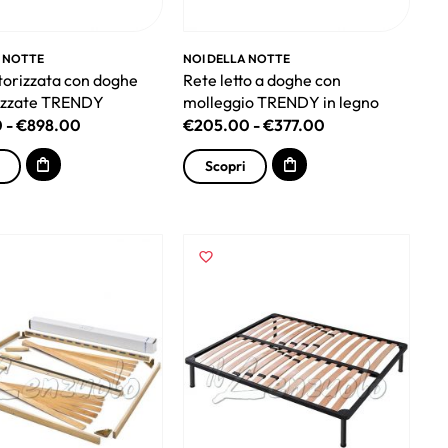
A NOTTE
NOI DELLA NOTTE
orizzata con doghe
Rete letto a doghe con
zzate TRENDY
molleggio TRENDY in legno
0
-
€
898.00
€
205.00
-
€
377.00
Scopri