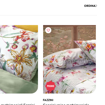
ORDINA
FAZZINI
 matrimoniali Fazzini
Copripiumino matrimoniale