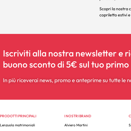
Scopri la nostra c
copriletto
estivi e
Iscriviti alla nostra newsletter e r
buono sconto di 5€ sul tuo primo
In più riceverai news, promo e anteprime su tutte le n
PRODOTTI PRINCIPALI
I NOSTRI BRAND
C
Lenzuola matrimoniali
Alviero Martini
S