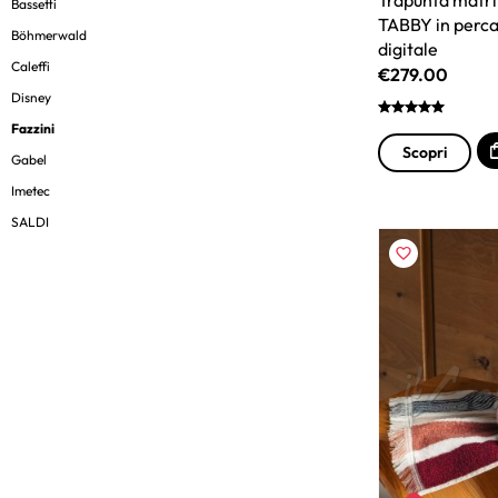
Bassetti
TABBY in perca
Böhmerwald
digitale
Caleffi
€
279.00
Disney
Fazzini
Scopri
Gabel
Imetec
SALDI