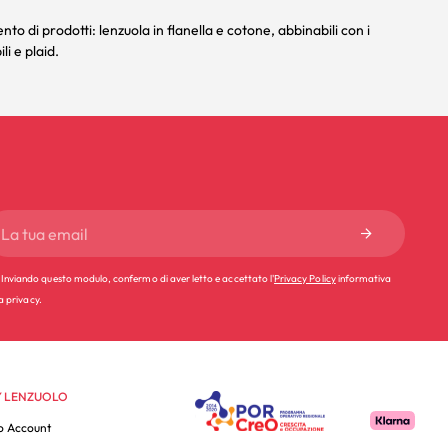
ento di prodotti:
lenzuola
in flanella e cotone, abbinabili con i
li
e
plaid
.
Inviando questo modulo, confermo di aver letto e accettato l'
Privacy Policy
informativa
la privacy.
 LENZUOLO
o Account