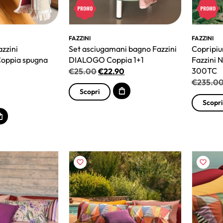
FAZZINI
FAZZINI
zzini
Set asciugamani bagno Fazzini
Copripi
oppia spugna
DIALOGO Coppia 1+1
Fazzini 
300TC
€
25.00
€
22.90
€
235.0
Scopri
Scopri