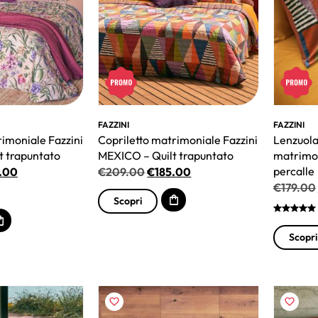
FAZZINI
FAZZINI
rimoniale Fazzini
Copriletto matrimoniale Fazzini
Lenzuola
t trapuntato
MEXICO – Quilt trapuntato
matrimon
percalle
.00
€
209.00
€
185.00
€
179.00
Scopri
Scopri