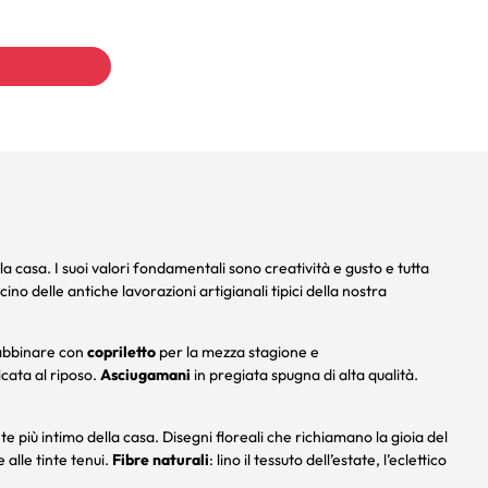
a casa. I suoi valori fondamentali sono creatività e gusto e tutta
scino delle antiche lavorazioni artigianali tipici della nostra
abbinare con
copriletto
per la mezza stagione e
cata al riposo.
Asciugamani
in pregiata spugna di alta qualità.
 più intimo della casa. Disegni floreali che richiamano la gioia del
 alle tinte tenui.
Fibre naturali
: lino il tessuto dell’estate, l’eclettico