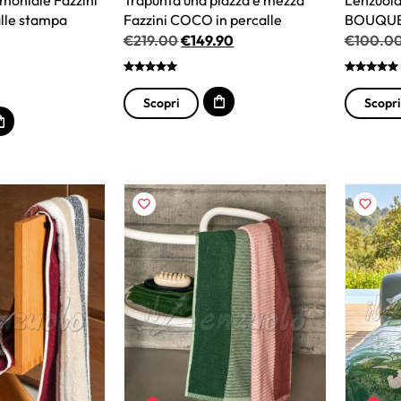
lle stampa
Fazzini COCO in percalle
BOUQUET
€
219.00
€
149.90
€
100.0
Scopri
Scopri