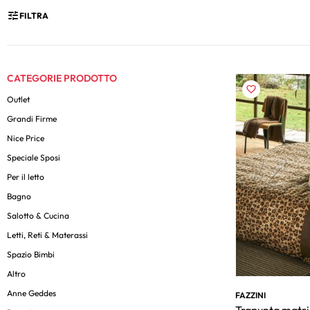
FILTRA
CATEGORIE PRODOTTO
Outlet
Grandi Firme
Nice Price
Speciale Sposi
Per il letto
Bagno
Salotto & Cucina
Letti, Reti & Materassi
Spazio Bimbi
Altro
Anne Geddes
FAZZINI
Trapunta matri