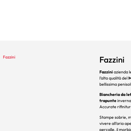
Fazzini
Fazzini
Fazzini
azienda le
l’alta qualità del
M
bellissima penisol
Biancheria da le
trapunte
inverna
Accurate rifinitu
S
tampe sobrie, ma
vivere all’aria a
percalle, il morb