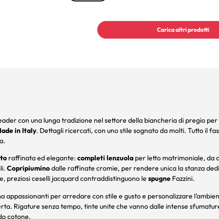
Carica altri prodotti
ader con una lunga tradizione nel settore della biancheria di pregio per l
ade in Italy
. Dettagli ricercati, con uno stile sognato da molti. Tutto il fa
a.
tto
raffinata ed elegante:
completi lenzuola
per letto matrimoniale, da 
li.
Copripiumino
dalle raffinate cromie, per rendere unica la stanza dedi
re, preziosi ceselli jacquard contraddistinguono le
spugne
Fazzini.
 appassionanti per arredare con stile e gusto e personalizzare l’ambiente
perta. Rigature senza tempo, tinte unite che vanno dalle intense sfumature
ido cotone.