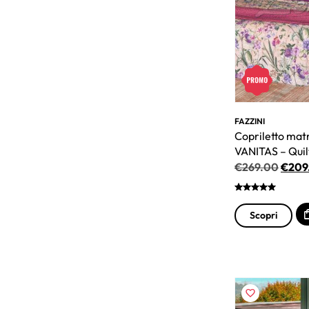
FAZZINI
Copriletto mat
VANITAS – Quil
€
269.00
€
209
Scopri