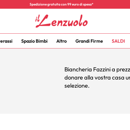
Spedizione gratuita con 99 euro di spesa*
terassi
Spazio Bimbi
Altro
Grandi Firme
SALDI
Biancheria Fazzini a prezzi
donare alla vostra casa un
selezione.