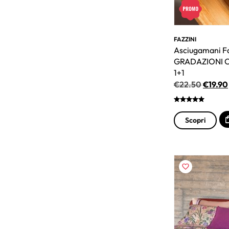
FAZZINI
Asciugamani Fa
GRADAZIONI C
1+1
€
22.50
€
19.90
Scopri