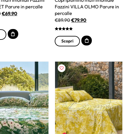
 Parure in percalle
Fazzini VILLA OLMO Parure in
percalle
0
€
69.90
€
89.90
€
79.90
Scopri