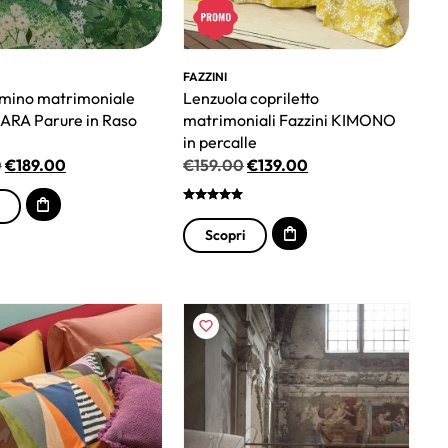
FAZZINI
umino matrimoniale
Lenzuola copriletto
NARA Parure in Raso
matrimoniali Fazzini KIMONO
in percalle
0
€
189.00
€
159.00
€
139.00
Scopri