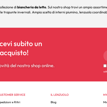
ollezione di
biancheria da letto
. Sul nostro shop trovi un ampio assortim
 le
trapunte
invernali. Ampia scelta di
interni piumino
,
lenzuola coordinabi
icevi subito un
 acquisto!
ovità del nostro shop online.
sul
USTOMER SERVICE
IL LENZUOLO
MY
pedizioni e Ritiri
Blog
Mi