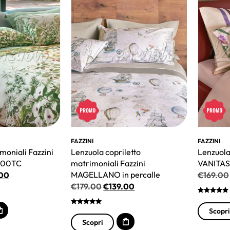
FAZZINI
FAZZINI
moniali Fazzini
Lenzuola copriletto
Lenzuola
 300TC
matrimoniali Fazzini
VANITAS
MAGELLANO in percalle
.00
€
169.00
€
179.00
€
139.00
Scopri
Scopri