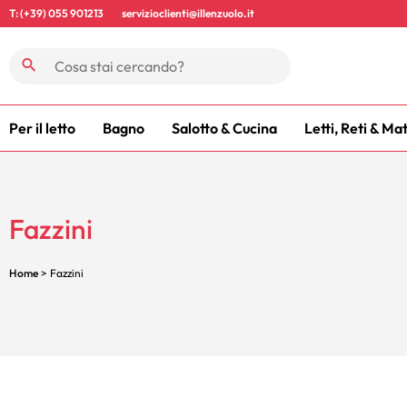
T: (+39) 055 901213
servizioclienti@illenzuolo.it
Per il letto
Bagno
Salotto & Cucina
Letti, Reti & Ma
Fazzini
Home
> Fazzini