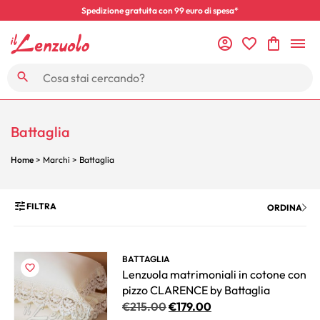
Spedizione gratuita con 99 euro di spesa*
Battaglia
Home
> Marchi > Battaglia
FILTRA
ORDINA
BATTAGLIA
Lenzuola matrimoniali in cotone con
pizzo CLARENCE by Battaglia
€
215.00
€
179.00