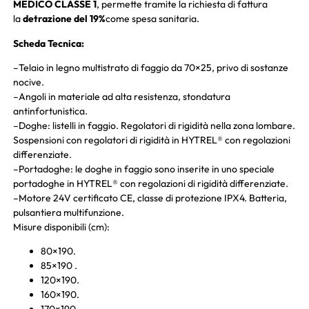
MEDICO CLASSE 1
, permette tramite la richiesta di fattura
la
detrazione del 19%
come spesa sanitaria.
Scheda Tecnica:
–Telaio in legno multistrato di faggio da 70×25, privo di sostanze
nocive.
–Angoli in materiale ad alta resistenza, stondatura
antinfortunistica.
–Doghe: listelli in faggio. Regolatori di rigidità nella zona lombare.
Sospensioni con regolatori di rigidità in HYTREL® con regolazioni
differenziate.
–Portadoghe: le doghe in faggio sono inserite in uno speciale
portadoghe in HYTREL® con regolazioni di rigidità differenziate.
–Motore 24V certificato CE, classe di protezione IPX4. Batteria,
pulsantiera multifunzione.
Misure disponibili (cm):
80×190.
85×190 .
120×190.
160×190.