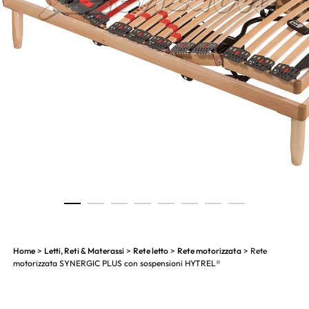
1
2
3
4
5
6
7
8
Home
>
Letti, Reti & Materassi
>
Rete letto
>
Rete motorizzata
> Rete
motorizzata SYNERGIC PLUS con sospensioni HYTREL®