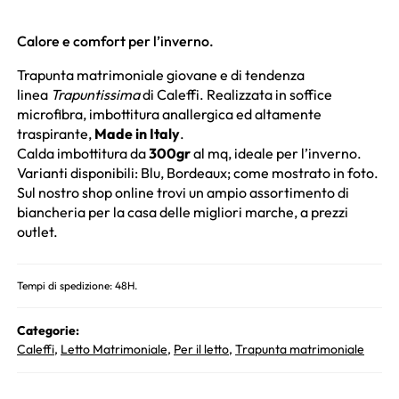
Calore e comfort per l’inverno.
Trapunta matrimoniale giovane e di tendenza
linea
Trapuntissima
di Caleffi. Realizzata in soffice
microfibra, imbottitura anallergica ed altamente
traspirante,
Made in Italy
.
Calda imbottitura da
300gr
al mq, ideale per l’inverno.
Varianti disponibili: Blu, Bordeaux; come mostrato in foto.
Sul nostro shop online trovi un ampio assortimento di
biancheria per la casa delle migliori marche, a prezzi
outlet.
Tempi di spedizione: 48H.
Categorie:
Caleffi
,
Letto Matrimoniale
,
Per il letto
,
Trapunta matrimoniale