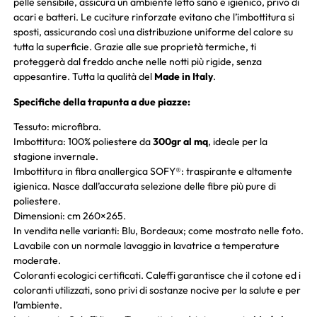
pelle sensibile, assicura un ambiente letto sano e igienico, privo di
acari e batteri. Le cuciture rinforzate evitano che l’imbottitura si
sposti, assicurando così una distribuzione uniforme del calore su
tutta la superficie. Grazie alle sue proprietà termiche, ti
proteggerà dal freddo anche nelle notti più rigide, senza
appesantire. Tutta la qualità del
Made in Italy
.
Specifiche della trapunta a due piazze:
Tessuto: microfibra.
Imbottitura: 100% poliestere da
300gr al mq
, ideale per la
stagione invernale.
Imbottitura in fibra anallergica SOFY®: traspirante e altamente
igienica. Nasce dall’accurata selezione delle fibre più pure di
poliestere.
Dimensioni: cm 260×265.
In vendita nelle varianti: Blu, Bordeaux; come mostrato nelle foto.
Lavabile con un normale lavaggio in lavatrice a temperature
moderate.
Coloranti ecologici certificati. Caleffi garantisce che il cotone ed i
coloranti utilizzati, sono privi di sostanze nocive per la salute e per
l’ambiente.