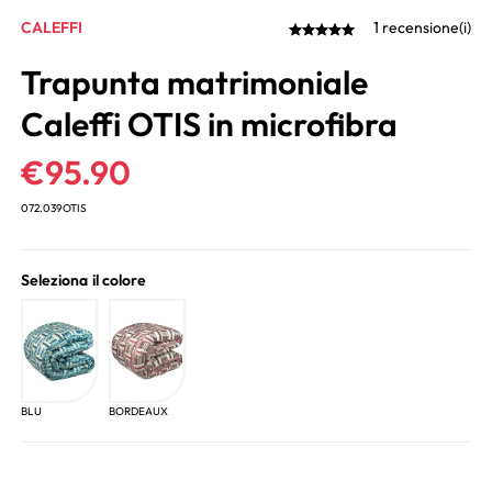
CALEFFI
1 recensione(i)
Trapunta matrimoniale
Caleffi OTIS in microfibra
€
95.90
072.039OTIS
Seleziona il colore
BLU
BORDEAUX