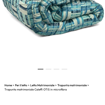
1
2
3
4
Home
>
Per il letto
>
Letto Matrimoniale
>
Trapunta matrimoniale
>
Trapunta matrimoniale Caleffi OTIS in microfibra