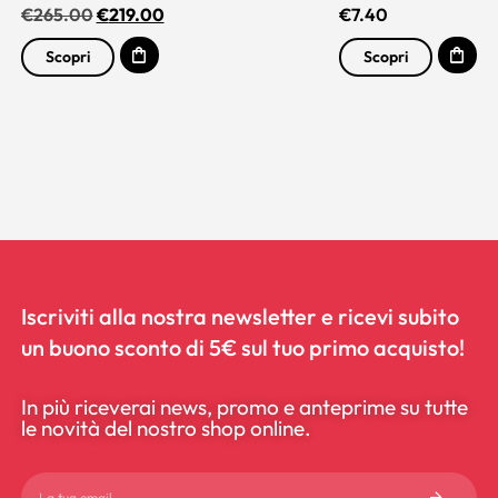
€
265.00
€
219.00
€
7.40
Scopri
Scopri
Iscriviti alla nostra newsletter e ricevi subito
un buono sconto di 5€ sul tuo primo acquisto!
In più riceverai news, promo e anteprime su tutte
le novità del nostro shop online.