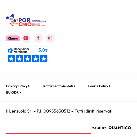
Privacy Policy >
Trattamento dei dati >
Cookie Policy >
EU ODR >
Il Lenzuolo Srl – P.I. 00955630512 – Tutti i diritti riservati
MADE BY