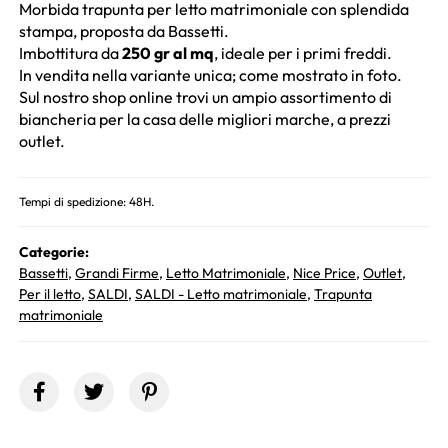
Morbida trapunta per letto matrimoniale con splendida
stampa, proposta da Bassetti.
Imbottitura da
250 gr al mq
, ideale per i primi freddi.
In vendita nella variante unica; come mostrato in foto.
Sul nostro shop online trovi un ampio assortimento di
biancheria per la casa delle migliori marche, a prezzi
outlet.
Tempi di spedizione: 48H.
Categorie:
Bassetti
,
Grandi Firme
,
Letto Matrimoniale
,
Nice Price
,
Outlet
,
Per il letto
,
SALDI
,
SALDI - Letto matrimoniale
,
Trapunta
matrimoniale