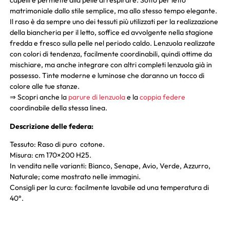
capelli e permette alla pelle di respirare. Sotto per letto
matrimoniale dallo stile semplice, ma allo stesso tempo elegante.
Il raso è da sempre uno dei tessuti più utilizzati per la realizzazione
della biancheria per il letto, soffice ed avvolgente nella stagione
fredda e fresco sulla pelle nel periodo caldo. Lenzuola realizzate
con colori di tendenza, facilmente coordinabili, quindi ottime da
mischiare, ma anche integrare con altri completi lenzuola già in
possesso. Tinte moderne e luminose che daranno un tocco di
colore alle tue stanze.
⇒ Scopri anche la
parure di lenzuola
e la
coppia federe
coordinabile della stessa linea.
Descrizione delle federa:
Tessuto: Raso di puro cotone.
Misura: cm 170×200 H25.
In vendita nelle varianti: Bianco, Senape, Avio, Verde, Azzurro,
Naturale; come mostrato nelle immagini.
Consigli per la cura: facilmente lavabile ad una temperatura di
40°.