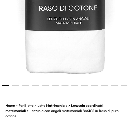
1
2
3
4
5
6
7
8
9
10
11
12
13
Home
>
Per il letto
>
Letto Matrimoniale
>
Lenzuola coordinabili
matrimoniali
> Lenzuola con angoli matrimoniali BASICS in Raso di puro
cotone