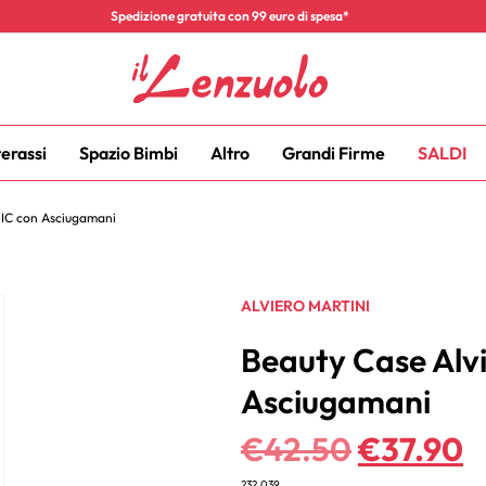
Spedizione gratuita con 99 euro di spesa*
terassi
Spazio Bimbi
Altro
Grandi Firme
SALDI
SIC con Asciugamani
ALVIERO MARTINI
Beauty Case Alv
Asciugamani
€
42.50
€
37.90
232.039