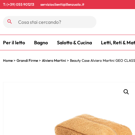
T: (+39) 055 901213
servizioclienti@illenzuolo.it
Per il letto
Bagno
Salotto & Cucina
Letti, Reti & Ma
Home
>
Grandi Firme
>
Alviero Martini
> Beauty Case Alviero Martini GEO CLAS