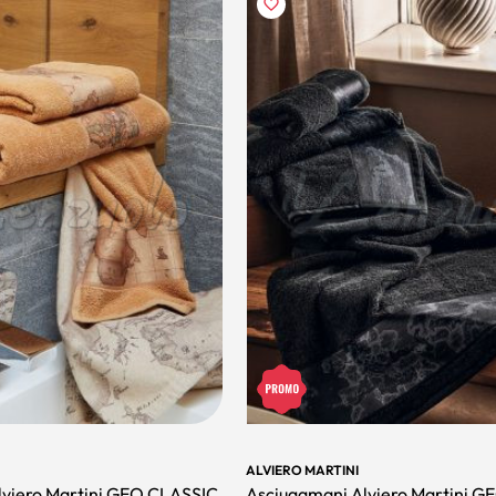
ALVIERO MARTINI
lviero Martini GEO CLASSIC
Asciugamani Alviero Martini 