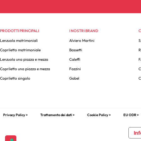
PRODOTTI PRINCIPALI
I NOSTRI BRAND
C
Lenzuola matrimoniali
Alviero Martini
S
Copriletto matrimoniale
Bassetti
R
Lenzuola una piazza e mezza
Caleffi
F
Copriletto una piazza e mezza
Fazzini
C
Copriletto singolo
Gabel
C
Privacy Policy >
Trattamento dei dati >
Cookie Policy >
EU ODR >
Inf