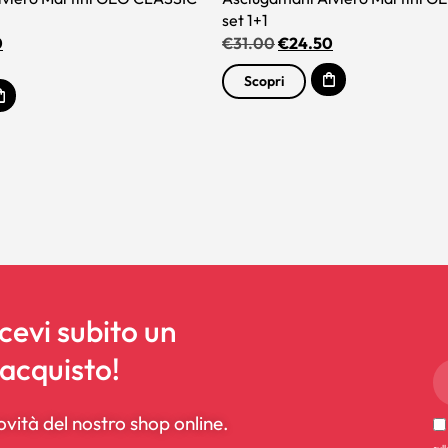
set 1+1
0
€
31.00
€
24.50
Scopri
icevi subito un
 acquisto!
ovità del nostro shop online.
sul