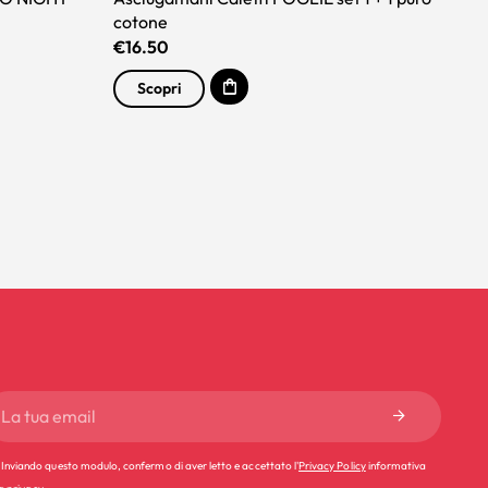
cotone
€
€
16.50
Scopri
Inviando questo modulo, confermo di aver letto e accettato l'
Privacy Policy
informativa
la privacy.