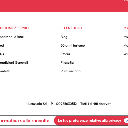
USTOMER SERVICE
IL LENZUOLO
MY
pedizioni e Ritiri
Blog
Mi
esi
30 anni insieme
Mo
AQ
Storia
Wis
ondizioni Generali
Filosofia
ontatti
Punti vendita
Il Lenzuolo Srl – P.I. 00955630512 – Tutti i diritti riservati
ormativa sulla raccolta
Le tue preferenze relative alla privacy