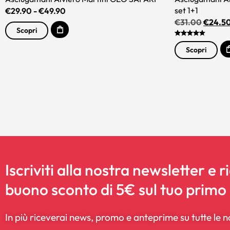
set 1+1
€
29.90
-
€
49.90
€
31.00
€
24.5
Scopri
Scopri
Iscriviti alla nostra newsletter e r
buono sconto di 5€ sul tuo primo
In più riceverai news, promo e anteprime su tutte le n