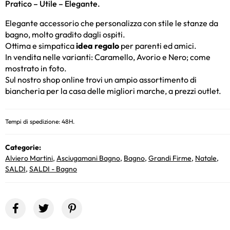
Pratico – Utile – Elegante.
Elegante accessorio che personalizza con stile le stanze da
bagno, molto gradito dagli ospiti.
Ottima e simpatica
idea regalo
per parenti ed amici.
In vendita nelle varianti: Caramello, Avorio e Nero; come
mostrato in foto.
Sul nostro shop online trovi un ampio assortimento di
biancheria per la casa delle migliori marche, a prezzi outlet.
Tempi di spedizione: 48H.
Categorie:
Alviero Martini
,
Asciugamani Bagno
,
Bagno
,
Grandi Firme
,
Natale
,
SALDI
,
SALDI - Bagno