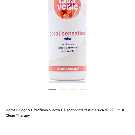
1
2
3
4
Home
>
Bagno
>
Profumo bucato
> Deodorante tessuti LAVA VERDE Mist
Clean Therapy