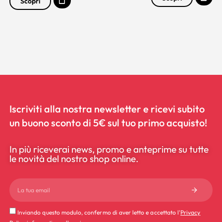
Scopri
Iscriviti alla nostra newsletter e ricevi subito
un buono sconto di 5€ sul tuo primo acquisto!
In più riceverai news, promo e anteprime su tutte
le novità del nostro shop online.
Inviando questo modulo, confermo di aver letto e accettato l'
Privacy