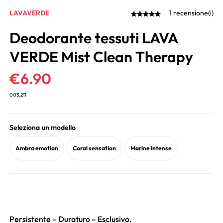
LAVAVERDE
1 recensione(i)
Deodorante tessuti LAVA
VERDE Mist Clean Therapy
€
6.90
003.211
Seleziona un modello
Ambra emotion
Coral sensation
Marine intense
Persistente – Duraturo – Esclusivo.