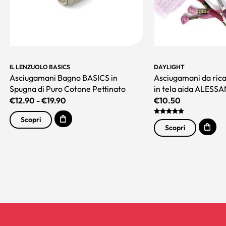
IL LENZUOLO BASICS
DAYLIGHT
Asciugamani Bagno BASICS in
Asciugamani da ric
Spugna di Puro Cotone Pettinato
in tela aida ALESSA
€
12.90
-
€
19.90
€
10.50
Scopri
Scopri