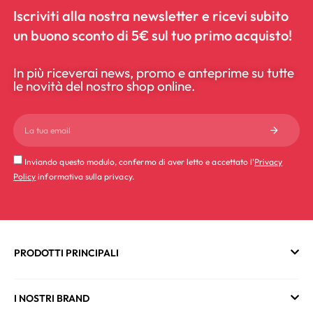
Iscriviti alla nostra newsletter e ricevi subito
un buono sconto di 5€ sul tuo primo acquisto!
In più riceverai news, promo e anteprime su tutte
le novità del nostro shop online.
Inviando questo modulo, confermo di aver letto e accettato l'
Privacy
Policy
informativa sulla privacy.
PRODOTTI PRINCIPALI
I NOSTRI BRAND