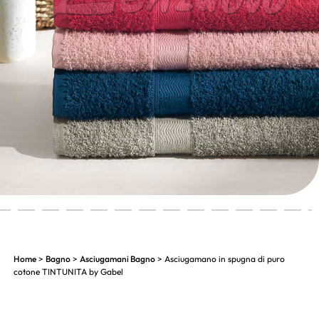
6
7
8
9
10
11
12
13
14
15
16
17
18
Home
>
Bagno
>
Asciugamani Bagno
> Asciugamano in spugna di puro
cotone TINTUNITA by Gabel