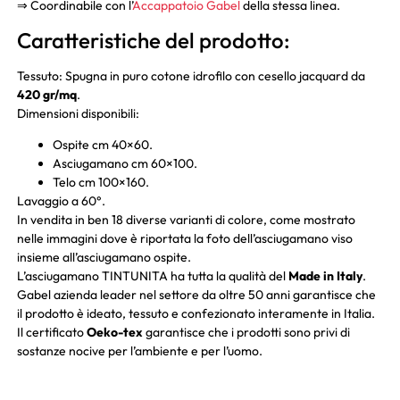
⇒ Coordinabile con l’
Accappatoio Gabel
della stessa linea.
Caratteristiche del prodotto:
Tessuto: Spugna in puro cotone idrofilo con cesello jacquard da
420 gr/mq
.
Dimensioni disponibili:
Ospite cm 40×60.
Asciugamano cm 60×100.
Telo cm 100×160.
Lavaggio a 60°.
In vendita in ben 18 diverse varianti di colore, come mostrato
nelle immagini dove è riportata la foto dell’asciugamano viso
insieme all’asciugamano ospite.
L’asciugamano TINTUNITA ha tutta la qualità del
Made in Italy
.
Gabel azienda leader nel settore da oltre 50 anni garantisce che
il prodotto è ideato, tessuto e confezionato interamente in Italia.
Il certificato
Oeko-tex
garantisce che i prodotti sono privi di
sostanze nocive per l’ambiente e per l’uomo.