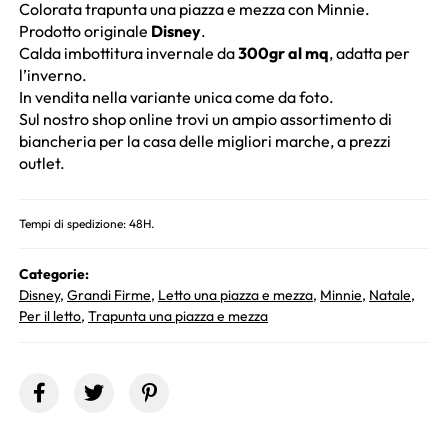
Colorata trapunta una piazza e mezza con Minnie.
Prodotto originale
Disney
.
Calda imbottitura invernale da
300gr al mq
, adatta per
l’inverno.
In vendita nella variante unica come da foto.
Sul nostro shop online trovi un ampio assortimento di
biancheria per la casa delle migliori marche, a prezzi
outlet.
Tempi di spedizione: 48H.
Categorie:
Disney
,
Grandi Firme
,
Letto una piazza e mezza
,
Minnie
,
Natale
,
Per il letto
,
Trapunta una piazza e mezza