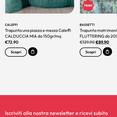
CALEFFI
BASSETTI
Trapunta una piazza e mezza Caleffi
Trapunta matrimonia
CALDUCCIA MIA da 150gr/mq
FLUTTERING da 200 
€
72.90
€
129.90
€
89.90
Scopri
Scopri
Iscriviti alla nostra newsletter e ricevi subito