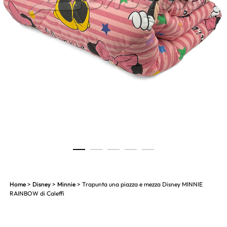
1
2
3
4
5
Home
>
Disney
>
Minnie
> Trapunta una piazza e mezza Disney MINNIE
RAINBOW di Caleffi