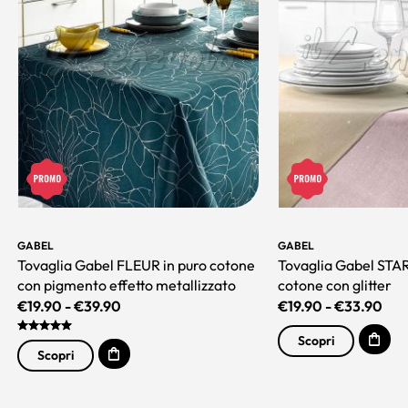
GABEL
GABEL
Tovaglia Gabel FLEUR in puro cotone
Tovaglia Gabel STA
con pigmento effetto metallizzato
cotone con glitter
€
19.90
-
€
39.90
€
19.90
-
€
33.90
Scopri
Scopri