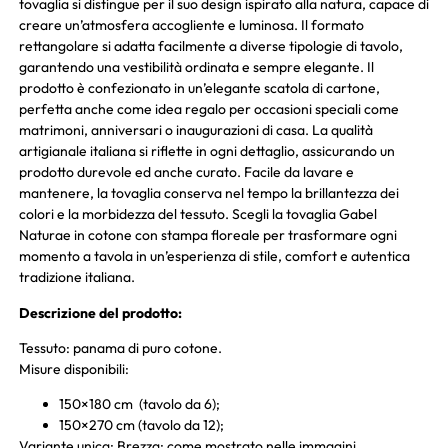
tovaglia si distingue per il suo design ispirato alla natura, capace di
creare un’atmosfera accogliente e luminosa. Il formato
rettangolare si adatta facilmente a diverse tipologie di tavolo,
garantendo una vestibilità ordinata e sempre elegante. Il
prodotto è confezionato in un’elegante scatola di cartone,
perfetta anche come idea regalo per occasioni speciali come
matrimoni, anniversari o inaugurazioni di casa. La qualità
artigianale italiana si riflette in ogni dettaglio, assicurando un
prodotto durevole ed anche curato. Facile da lavare e
mantenere, la tovaglia conserva nel tempo la brillantezza dei
colori e la morbidezza del tessuto. Scegli la tovaglia Gabel
Naturae in cotone con stampa floreale per trasformare ogni
momento a tavola in un’esperienza di stile, comfort e autentica
tradizione italiana.
Descrizione del prodotto:
Tessuto: panama di puro cotone.
Misure disponibili:
150×180 cm (tavolo da 6);
150×270 cm (tavolo da 12);
Variante unica: Brezza; come mostrato nelle immagini.