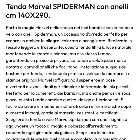
Tenda Marvel SPIDERMAN con anelli
cm 140X290.
Porta la magia Marvel nella stanza dei tuoi bambini con la tenda a
velo con anelli Spiderman, un accessorio d’arredo perfetto per
creare un ambiente allegro, colorato e accogliente. Realizzata in
tessuto leggero e traspirante, questa tenda filtra la luce naturale
mantenendo la stanza luminosa, ma allo stesso tempo
garantendo un pizzico di privacy. La tenda a velo Spiderman è
dotata di comodi anelli che facilitano l’installazione su qualsiasi
bastone per tende, rendendola pratica e veloce da montare. Le
stampe originali Marvel raffigurano il super eroe in pose
divertenti e vivaci, ideali per stimolare la fantasia dei più piccoli.
Perfetta per la cameretta dei bambini, ma anche per asili e spazi
gioco, questa tenda combina qualità, design e funzionalità. È
facile da lavare e mantiene inalterati colori e forme anche dopo
numerosi lavaggi, grazie ai materiali resistenti e certificati.
Scegliere la tenda a velo Marvel Spiderman con anelli significa
aggiungere un tocco di magia e dolcezza all’arredamento,
rendendo ogni giornata più gioiosa. Scopri ora la nostra
collezione di tende Marvel online e completa la cameretta con