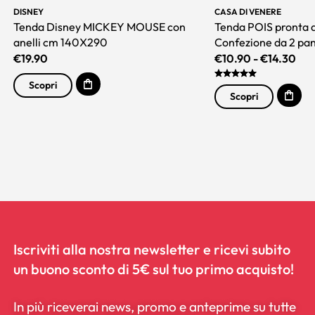
DISNEY
CASA DI VENERE
Tenda Disney MICKEY MOUSE con
Tenda POIS pronta 
anelli cm 140X290
Confezione da 2 pan
€
19.90
€
10.90
-
€
14.30
Scopri
Scopri
Iscriviti alla nostra newsletter e ricevi subito
un buono sconto di 5€ sul tuo primo acquisto!
In più riceverai news, promo e anteprime su tutte