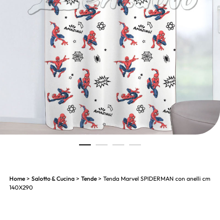
1
2
3
4
Home
>
Salotto & Cucina
>
Tende
> Tenda Marvel SPIDERMAN con anelli cm
140X290