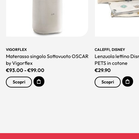
,
VIGORFLEX
CALEFFI
DISNEY
Materasso singolo Sottovuoto OSCAR
Lenzuola lettino Di
by Vigorflex
PETS in cotone
€
93.00
-
€
99.00
€
29.90
Scopri
Scopri