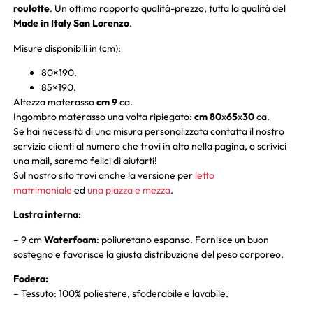
roulotte
. Un ottimo rapporto qualità-prezzo, tutta la qualità del
Made in Italy San Lorenzo
.
Misure disponibili in (cm):
80×190.
85×190.
Altezza materasso
cm 9
ca.
Ingombro materasso una volta ripiegato:
cm 80
x
65
x
30
ca.
Se hai necessità di una misura personalizzata contatta il nostro
servizio clienti al numero che trovi in alto nella pagina, o scrivici
una mail, saremo felici di aiutarti!
Sul nostro sito trovi anche la versione per
letto
matrimoniale
ed
una piazza e mezza
.
Lastra interna:
– 9 cm
Waterfoam
: poliuretano espanso. Fornisce un buon
sostegno e favorisce la giusta distribuzione del peso corporeo.
Fodera:
– Tessuto: 100% poliestere, sfoderabile e lavabile.