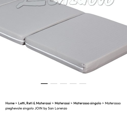
1
2
3
4
5
Home
>
Letti, Reti & Materassi
>
Materassi
>
Materasso singolo
> Materasso
pieghevole singolo JOIN by San Lorenzo