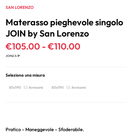
SAN LORENZO
Materasso pieghevole singolo
JOIN by San Lorenzo
€
105.00
-
€
110.00
JOIN2.5-1P
Seleziona una misura
85x190
Avvisami
80x190
Avvisami
Pratico – Maneggevole – Sfoderabile.