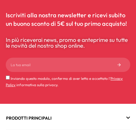
Iscriviti alla nostra newsletter e ricevi subito
un buono sconto di 5€ sul tuo primo acquisto!
In più riceverai news, promo e anteprime su tutte
le novità del nostro shop online.
Inviando questo modulo, confermo di aver letto e accettato l'
Privacy
Policy
informativa sulla privacy.
PRODOTTI PRINCIPALI